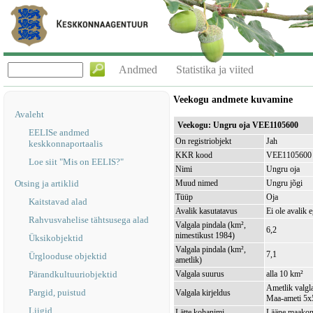
Andmed
Statistika ja viited
Veekogu andmete kuvamine
Avaleht
Veekogu: Ungru oja VEE1105600
EELISe andmed
On registriobjekt
Jah
keskkonnaportaalis
KKR kood
VEE1105600
Loe siit "Mis on EELIS?"
Nimi
Ungru oja
Otsing ja artiklid
Muud nimed
Ungru jõgi
Tüüp
Oja
Kaitstavad alad
Avalik kasutatavus
Ei ole avalik 
Rahvusvahelise tähtsusega alad
Valgala pindala (km²,
6,2
nimestikust 1984)
Üksikobjektid
Valgala pindala (km²,
7,1
Ürglooduse objektid
ametlik)
Pärandkultuuriobjektid
Valgala suurus
alla 10 km²
Ametlik valgla
Pargid, puistud
Valgala kirjeldus
Maa-ameti 5x5
Liigid
Lätte kohanimi
Lääne maakond