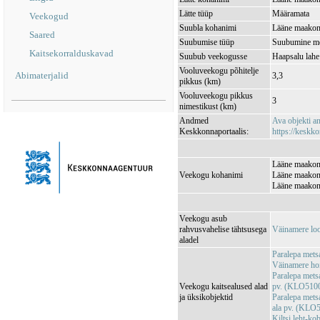
Lätte tüüp
Määramata
Veekogud
Suubla kohanimi
Lääne maakon
Saared
Suubumise tüüp
Suubumine m
Kaitsekorralduskavad
Suubub veekogusse
Haapsalu lah
Vooluveekogu põhitelje
Abimaterjalid
3,3
pikkus (km)
Vooluveekogu pikkus
3
nimestikust (km)
Andmed
Ava objekti 
Keskkonnaportaalis:
https://keskko
Lääne maakond
Veekogu kohanimi
Lääne maakond
Lääne maakon
Veekogu asub
rahvusvahelise tähtsusega
Väinamere lo
aladel
Paralepa met
Väinamere ho
Paralepa metsa
Veekogu kaitsealused alad
pv. (KLO510
ja üksikobjektid
Paralepa metsa
ala pv. (KLO
Kiltsi leht-k