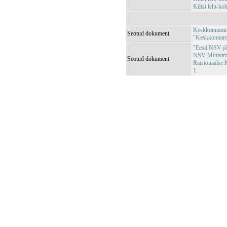
Kiltsi leht-k
Keskkonnamini
Seotud dokument
"Keskkonnareg
"Eesti NSV jõg
NSV Ministri
Seotud dokument
Ratsionaalse 
1.