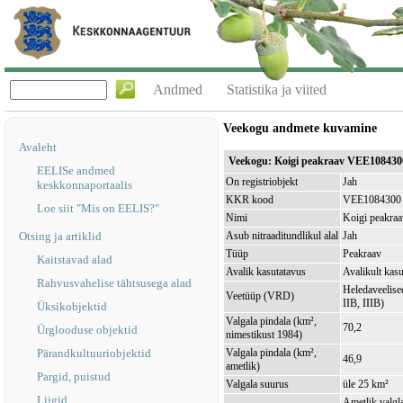
Andmed
Statistika ja viited
Veekogu andmete kuvamine
Avaleht
Veekogu: Koigi peakraav VEE108430
EELISe andmed
On registriobjekt
Jah
keskkonnaportaalis
KKR kood
VEE1084300
Loe siit "Mis on EELIS?"
Nimi
Koigi peakraa
Otsing ja artiklid
Asub nitraaditundlikul alal
Jah
Tüüp
Peakraav
Kaitstavad alad
Avalik kasutatavus
Avalikult kasu
Rahvusvahelise tähtsusega alad
Heledaveelised
Veetüüp (VRD)
IIB, IIIB)
Üksikobjektid
Valgala pindala (km²,
70,2
Ürglooduse objektid
nimestikust 1984)
Pärandkultuuriobjektid
Valgala pindala (km²,
46,9
ametlik)
Pargid, puistud
Valgala suurus
üle 25 km²
Liigid
Ametlik valgla