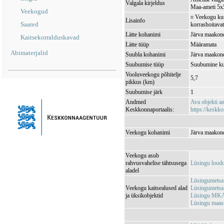
Valgala kirjeldus
Maa-ameti 5x5
Veekogud
¤ Veekogu kuul
Lisainfo
Saared
korrashoitavat
Lätte kohanimi
Järva maakond
Kaitsekorralduskavad
Lätte tüüp
Määramata
Abimaterjalid
Suubla kohanimi
Järva maakond
Suubumise tüüp
Suubumine ku
Vooluveekogu põhitelje
5,7
pikkus (km)
Suubumise järk
1
Andmed
Ava objekti 
Keskkonnaportaalis:
https://keskko
Veekogu kohanimi
Järva maakond
Veekogu asub
rahvusvahelise tähtsusega
Lüsingu lood
aladel
Lüsingumetsa
Veekogu kaitsealused alad
Lüsingumetsa
ja üksikobjektid
Lüsingu MKA
Lüsingu maas