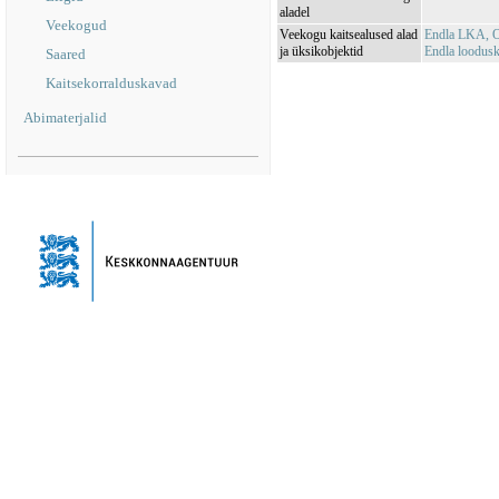
aladel
Veekogud
Veekogu kaitsealused alad
Endla LKA, O
ja üksikobjektid
Endla loodus
Saared
Kaitsekorralduskavad
Abimaterjalid