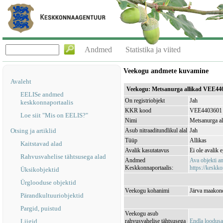
Andmed
Statistika ja viited
Veekogu andmete kuvamine
Avaleht
Veekogu: Metsanurga allikad VEE44
EELISe andmed
On registriobjekt
Jah
keskkonnaportaalis
KKR kood
VEE4403601
Loe siit "Mis on EELIS?"
Nimi
Metsanurga al
Otsing ja artiklid
Asub nitraaditundlikul alal
Jah
Tüüp
Allikas
Kaitstavad alad
Avalik kasutatavus
Ei ole avalik 
Rahvusvahelise tähtsusega alad
Andmed
Ava objekti 
Keskkonnaportaalis:
https://keskko
Üksikobjektid
Ürglooduse objektid
Veekogu kohanimi
Järva maakond
Pärandkultuuriobjektid
Pargid, puistud
Veekogu asub
Liigid
rahvusvahelise tähtsusega
Endla loodus