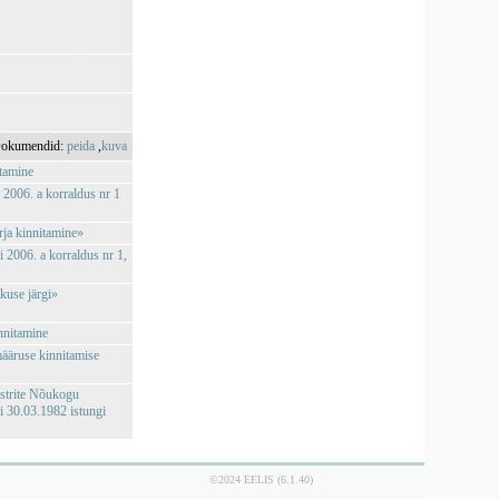
okumendid:
peida
,
kuva
stamine
i 2006. a korraldus nr 1
rja kinnitamine»
i 2006. a korraldus nr 1,
kuse järgi»
nnitamine
imääruse kinnitamise
istrite Nõukogu
 30.03.1982 istungi
©2024 EELIS (6.1.40)