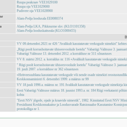
Ruupa peakraav VEE1029100
Ruupa oja VEE1029000
Pudivere oja VEE1028900
se
Alam-Pedja loodusala EE0080374
ja
Alam-Pedja LKA, Pikknurme skv. (KLO1101358)
Alam-Pedja looduskaitseala (KLO1000455)
D
VV 09.detsembri.2021 nr 426 "Avalikult kasutatavate veekogude nimekiri" kehte
„Riigi poolt korrashoitavate ühiseesvoolude loetelu“ Vabariigi Valitsuse 3. jaanuar
Vabariigi Valitsuse 13. detsembri 2012. a korralduse nr 511 sõnastuses
VV 8. märtsi 2012. a. korraldus nr. 116 «Avalikult kasutatavate veekogude nimeki
" Riigi poolt korrashoitavate ühiseesvoolude loetelu" Vabariigi Valitsuse 3. jaanuar
19. juuli 2007. a korralduse nr 362 sõnastuses
«Heitveesuublana kasutatavate veekogude või nende osade nimekiri reostustundlik
Keskkonnaministri 6. detsembri 1999. a määrus nr 99
VV 18.juuli 1996.a. määrus nr. 191 Avalikult kasutatavate veekogude nimekirja ki
Eesti Vabariigi Valitsuse määrus 18. juunist 1993.a. nr. 184 Riigi veekatastri põh
kohta
"Eesti NSV jõgede, ojade ja kraavide nimestik", 1982. Kinnitatud Eesti NSV Min
Presiidiumi Keskkonnakaitse ja Loodusvarade Ratsionaalse Kasutamise Komisjoni
protokolliga nr 1.