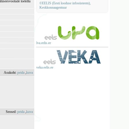
ühiseesvoolude loetellu
©EELIS (Eesti looduse infosüsteem),
Keskkonnaagentuur
lva.eelis.ee
veka.eelis.ee
Asukoht:
peida
,
kuva
Seosed:
peida
,
kuva