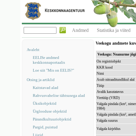
Andmed
Statistika ja viited
Veekogu andmete ku
Avaleht
Veekogu: Neanurme jõg
EELISe andmed
On registriobjekt
keskkonnaportaalis
KKR kood
Loe siit "Mis on EELIS?"
Nimi
Otsing ja artiklid
Asub nitraaditundlikul alal
Tüüp
Kaitstavad alad
Avalik kasutatavus
Rahvusvahelise tähtsusega alad
Veetüüp (VRD)
Üksikobjektid
Valgala pindala (km², nimes
1984)
Ürglooduse objektid
Valgala pindala (km², ametl
Pärandkultuuriobjektid
Valgala suurus
Pargid, puistud
Valgala kirjeldus
Liigid