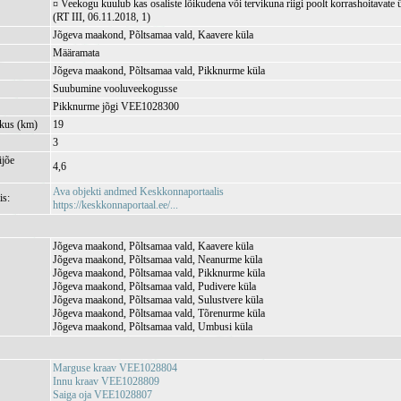
¤ Veekogu kuulub kas osaliste lõikudena või tervikuna riigi poolt korrashoitavate 
(RT III, 06.11.2018, 1)
Jõgeva maakond, Põltsamaa vald, Kaavere küla
Määramata
Jõgeva maakond, Põltsamaa vald, Pikknurme küla
Suubumine vooluveekogusse
Pikknurme jõgi VEE1028300
kkus (km)
19
3
jõe
4,6
Ava objekti andmed Keskkonnaportaalis
is:
https://keskkonnaportaal.ee/...
Jõgeva maakond, Põltsamaa vald, Kaavere küla
Jõgeva maakond, Põltsamaa vald, Neanurme küla
Jõgeva maakond, Põltsamaa vald, Pikknurme küla
Jõgeva maakond, Põltsamaa vald, Pudivere küla
Jõgeva maakond, Põltsamaa vald, Sulustvere küla
Jõgeva maakond, Põltsamaa vald, Tõrenurme küla
Jõgeva maakond, Põltsamaa vald, Umbusi küla
Marguse kraav VEE1028804
Innu kraav VEE1028809
Saiga oja VEE1028807