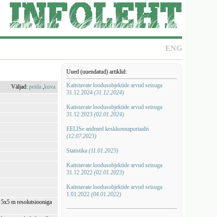
ENG
Uued (uuendatud) artiklid:
Kaitstavate loodusobjektide arvud seisuga
Väljad:
peida
,
kuva
31.12.2024
(31.12.2024)
Kaitstavate loodusobjektide arvud seisuga
31.12.2023
(02.01.2024)
EELISe andmed keskkonnaportaalis
(12.07.2023)
Statistika
(11.01.2023)
Kaitstavate loodusobjektide arvud seisuga
31.12.2022
(02.01.2023)
Kaitstavate loodusobjektide arvud seisuga
1.01.2022
(04.01.2022)
i 5x5 m resolutsiooniga