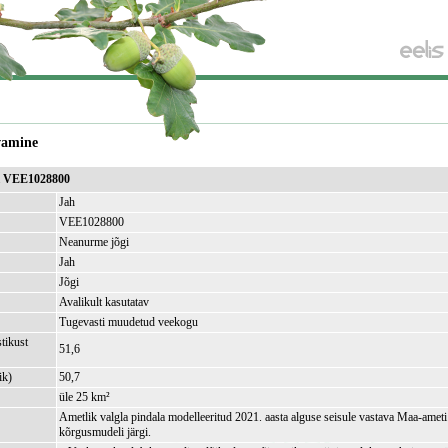
vamine
i VEE1028800
Jah
VEE1028800
Neanurme jõgi
Jah
Jõgi
Avalikult kasutatav
Tugevasti muudetud veekogu
tikust
51,6
ik)
50,7
üle 25 km²
Ametlik valgla pindala modelleeritud 2021. aasta alguse seisule vastava Maa-amet
kõrgusmudeli järgi.