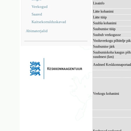
Lisainfo
Veekogud
Lätte kohanimi
Saared
Lätte tüüp
Kaitsekorralduskavad
Suubla kohanimi
Suubumise tüüp
Abimaterjalid
Suubub veekogusse
Vooluveekogu põhitelje pi
Suubumise järk
Suubumiskoha kaugus põhi
suudmest (km)
Andmed Keskkonnaportaal
Veekogu kohanimi