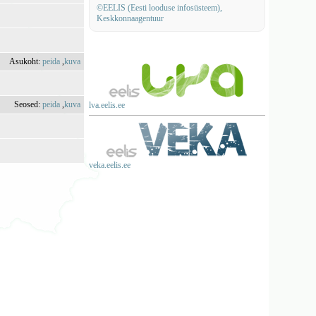
©EELIS (Eesti looduse infosüsteem),
Keskkonnaagentuur
Asukoht:
peida
,
kuva
Seosed:
peida
,
kuva
lva.eelis.ee
veka.eelis.ee