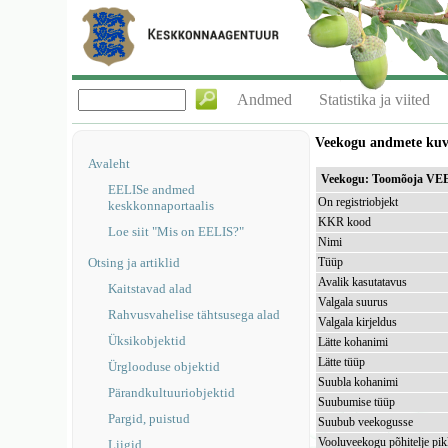
Andmed
Statistika ja viited
Veekogu andmete ku
Avaleht
Veekogu: Toomõoja VE
EELISe andmed
On registriobjekt
keskkonnaportaalis
KKR kood
Loe siit "Mis on EELIS?"
Nimi
Otsing ja artiklid
Tüüp
Avalik kasutatavus
Kaitstavad alad
Valgala suurus
Rahvusvahelise tähtsusega alad
Valgala kirjeldus
Üksikobjektid
Lätte kohanimi
Lätte tüüp
Ürglooduse objektid
Suubla kohanimi
Pärandkultuuriobjektid
Suubumise tüüp
Pargid, puistud
Suubub veekogusse
Vooluveekogu põhitelje pi
Liigid