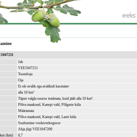
vamine
E1047211
Jah
VEE1047211
Toomõoja
Oja
Ei ole avalik ega avalikult kasutatav
alla 10 km²
Täpne valgla suurus teadmata, kuid jääb alla 10 km².
Põlva maakond, Kanepi vald, Põlgaste küla
Määramata
Põlva maakond, Kanepi vald, Lauri küla
Suubumine vooluveekogusse
Ahja jõgi VEE1047200
kkus (km)
0,7