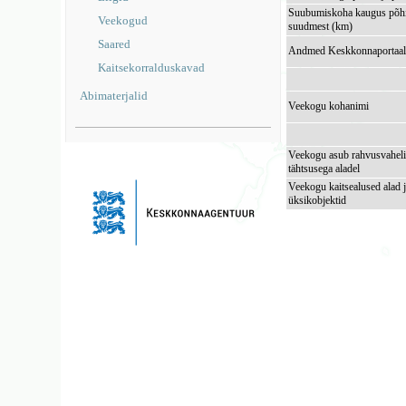
Suubumiskoha kaugus põhi
Veekogud
suudmest (km)
Saared
Andmed Keskkonnaportaal
Kaitsekorralduskavad
Abimaterjalid
Veekogu kohanimi
Veekogu asub rahvusvaheli
tähtsusega aladel
Veekogu kaitsealused alad 
üksikobjektid