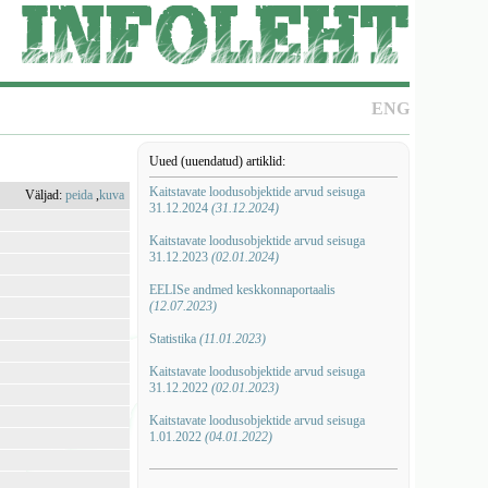
ENG
Uued (uuendatud) artiklid:
Kaitstavate loodusobjektide arvud seisuga
Väljad:
peida
,
kuva
31.12.2024
(31.12.2024)
Kaitstavate loodusobjektide arvud seisuga
31.12.2023
(02.01.2024)
EELISe andmed keskkonnaportaalis
(12.07.2023)
Statistika
(11.01.2023)
Kaitstavate loodusobjektide arvud seisuga
31.12.2022
(02.01.2023)
Kaitstavate loodusobjektide arvud seisuga
1.01.2022
(04.01.2022)