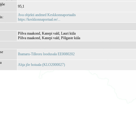
jõe
95,1
Ava objekti andmed Keskkonnaportaalis
is:
https://keskkonnaportaal.ee/...
Põlva maakond, Kanepi vald, Lauri küla
Põlva maakond, Kanepi vald, Põlgaste küla
se
Ihamaru-Tilleoru loodusala EE0080202
ja
Ahja jõe hoiuala (KLO2000027)