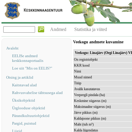
Andmed
Statistika ja viited
Veekogu andmete kuvamine
Avaleht
Veekogu: Linajärv (Orgi Linajärv) 
EELISe andmed
On registriobjekt
keskkonnaportaalis
KKR kood
Loe siit "Mis on EELIS?"
Nimi
Otsing ja artiklid
Muud nimed
Tüüp
Kaitstavad alad
Avalik kasutatavus
Rahvusvahelise tähtsusega alad
Veepeegli pindala (ha)
Üksikobjektid
Keskmine sügavus (m)
Maksimaalne sügavus (m)
Ürglooduse objektid
Järve pikkus (m)
Pärandkultuuriobjektid
Kaldajoone pikkus (m)
Pargid, puistud
Maht (tuh m³)
Kalda liigendatus
Liigid