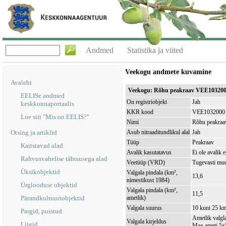
Andmed
Statistika ja viited
Veekogu andmete kuvamine
Avaleht
Veekogu: Rõhu peakraav VEE10320
EELISe andmed
On registriobjekt
Jah
keskkonnaportaalis
KKR kood
VEE1032000
Loe siit "Mis on EELIS?"
Nimi
Rõhu peakraa
Otsing ja artiklid
Asub nitraaditundlikul alal
Jah
Tüüp
Peakraav
Kaitstavad alad
Avalik kasutatavus
Ei ole avalik 
Rahvusvahelise tähtsusega alad
Veetüüp (VRD)
Tugevasti mu
Üksikobjektid
Valgala pindala (km²,
13,6
nimestikust 1984)
Ürglooduse objektid
Valgala pindala (km²,
11,5
Pärandkultuuriobjektid
ametlik)
Valgala suurus
10 kuni 25 k
Pargid, puistud
Ametlik valgla
Valgala kirjeldus
Liigid
Maa-ameti 5x5