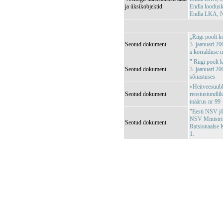
ja üksikobjektid
Endla loodus
Endla LKA, N
„Riigi poolt k
Seotud dokument
3. jaanuari 20
a korralduse 
" Riigi poolt 
Seotud dokument
3. jaanuari 20
sõnastuses
«Heitveesuubl
Seotud dokument
reostustundli
määrus nr 99
"Eesti NSV jõg
NSV Ministri
Seotud dokument
Ratsionaalse 
1.