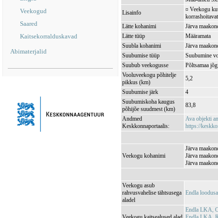
¤ Veekogu kuul
Veekogud
Lisainfo
korrashoitavat
Saared
Lätte kohanimi
Järva maakond
Kaitsekorralduskavad
Lätte tüüp
Määramata
Suubla kohanimi
Järva maakond
Abimaterjalid
Suubumise tüüp
Suubumine vo
Suubub veekogusse
Põltsamaa jõ
Vooluveekogu põhitelje
5,2
pikkus (km)
Suubumise järk
4
Suubumiskoha kaugus
83,8
põhijõe suudmest (km)
Andmed
Ava objekti 
Keskkonnaportaalis:
https://keskko
Järva maakond
Veekogu kohanimi
Järva maakond
Järva maakond
Veekogu asub
rahvusvahelise tähtsusega
Endla loodus
aladel
Endla LKA, O
Veekogu kaitsealused alad
Endla LKA, 