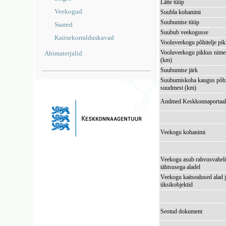
Lätte tüüp
Veekogud
Suubla kohanimi
Suubumise tüüp
Saared
Suubub veekogusse
Kaitsekorralduskavad
Vooluveekogu põhitelje pi
Vooluveekogu pikkus nimes
Abimaterjalid
(km)
Suubumise järk
Suubumiskoha kaugus põhi
suudmest (km)
Andmed Keskkonnaportaal
Veekogu kohanimi
Veekogu asub rahvusvaheli
tähtsusega aladel
Veekogu kaitsealused alad 
üksikobjektid
Seotud dokument