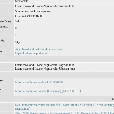
Määramata
Lääne maakond, Lääne-Nigula vald, Jõgisoo küla
Suubumine vooluveekogusse
Liivi jõgi VEE1116600
kkus (km)
5,4
tikust
9
2
jõe
14,2
Ava objekti andmed Keskkonnaportaalis
is:
https://keskkonnaportaal.ee/...
Lääne maakond, Lääne-Nigula vald, Jõgisoo küla
Lääne maakond, Lääne-Nigula vald, Ubasalu küla
se
Marimetsa-Õmma loodusala EE0040203
ja
Marimetsa-Õmma hoiuala (Läänemaa) (KLO2000151)
D
Keskkonnaministeeriumi 10. mai 2011. aasta kiri nr 12-15/3640-1 "Keskkonnareg
täiendamine"
"Eesti NSV jõgede, ojade ja kraavide nimestik", 1982. Kinnitatud Eesti NSV Min