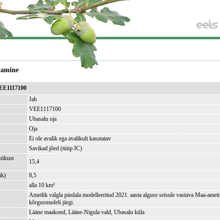
vamine
VEE1117100
Jah
VEE1117100
Ubasalu oja
Oja
Ei ole avalik ega avalikult kasutatav
Savikad jõed (tüüp IC)
tikust
15,4
ik)
8,5
alla 10 km²
Ametlik valgla pindala modelleeritud 2021. aasta alguse seisule vastava Maa-amet
kõrgusmudeli järgi.
Lääne maakond, Lääne-Nigula vald, Ubasalu küla