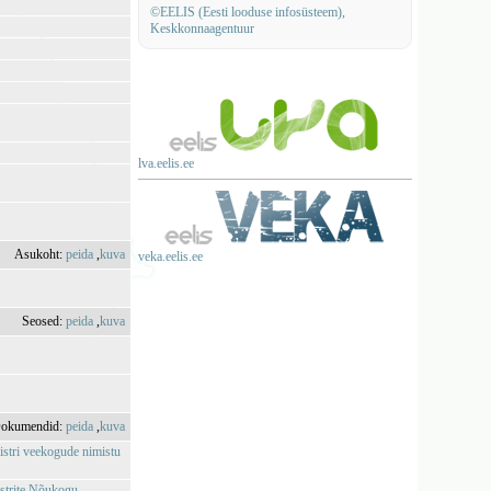
©EELIS (Eesti looduse infosüsteem),
Keskkonnaagentuur
lva.eelis.ee
Asukoht:
peida
,
kuva
veka.eelis.ee
Seosed:
peida
,
kuva
okumendid:
peida
,
kuva
istri veekogude nimistu
istrite Nõukogu