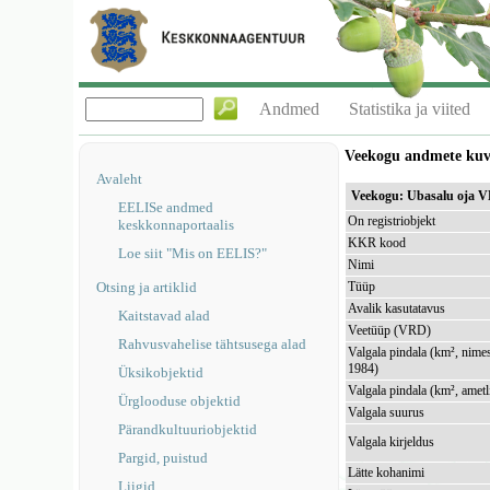
Andmed
Statistika ja viited
Veekogu andmete ku
Avaleht
Veekogu: Ubasalu oja 
EELISe andmed
On registriobjekt
keskkonnaportaalis
KKR kood
Loe siit "Mis on EELIS?"
Nimi
Otsing ja artiklid
Tüüp
Avalik kasutatavus
Kaitstavad alad
Veetüüp (VRD)
Rahvusvahelise tähtsusega alad
Valgala pindala (km², nimes
1984)
Üksikobjektid
Valgala pindala (km², ametl
Ürglooduse objektid
Valgala suurus
Pärandkultuuriobjektid
Valgala kirjeldus
Pargid, puistud
Lätte kohanimi
Liigid