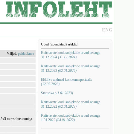
ENG
Uued (uuendatud) artiklid:
Kaitstavate loodusobjektide arvud seisuga
Väljad:
peida
,
kuva
31.12.2024
(31.12.2024)
Kaitstavate loodusobjektide arvud seisuga
31.12.2023
(02.01.2024)
EELISe andmed keskkonnaportaalis
(12.07.2023)
Statistika
(11.01.2023)
Kaitstavate loodusobjektide arvud seisuga
31.12.2022
(02.01.2023)
Kaitstavate loodusobjektide arvud seisuga
i 5x5 m resolutsiooniga
1.01.2022
(04.01.2022)