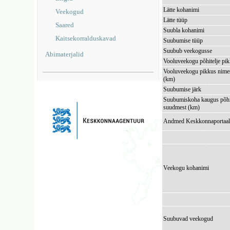
Lätte kohanimi
Veekogud
Lätte tüüp
Saared
Suubla kohanimi
Kaitsekorralduskavad
Suubumise tüüp
Suubub veekogusse
Abimaterjalid
Vooluveekogu põhitelje pi
Vooluveekogu pikkus nimes
(km)
Suubumise järk
Suubumiskoha kaugus põhi
suudmest (km)
Andmed Keskkonnaportaal
Veekogu kohanimi
Suubuvad veekogud