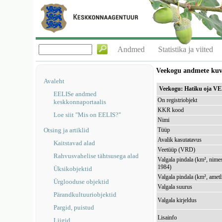
Andmed
Statistika ja viited
Veekogu andmete ku
Avaleht
Veekogu: Hatiku oja V
EELISe andmed
On registriobjekt
keskkonnaportaalis
KKR kood
Loe siit "Mis on EELIS?"
Nimi
Otsing ja artiklid
Tüüp
Avalik kasutatavus
Kaitstavad alad
Veetüüp (VRD)
Rahvusvahelise tähtsusega alad
Valgala pindala (km², nimes
1984)
Üksikobjektid
Valgala pindala (km², ametl
Ürglooduse objektid
Valgala suurus
Pärandkultuuriobjektid
Valgala kirjeldus
Pargid, puistud
Lisainfo
Liigid