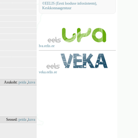
©EELIS (Eesti looduse infosüsteem),
Keskkonnaagentuur
lva.eelis.ee
veka.eelis.ee
Asukoht:
peida
,
kuva
Seosed:
peida
,
kuva