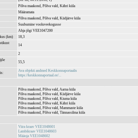
Põlva maakond, Põlva vald, Kähri küla
Määramata
Põlva maakond, Põlva vald, Kiidjärve küla
Suubumine vooluveekogusse
Ahja jõgi VEE1047200
kkus (km)
18,3
tikust
14
2
jõe
55,5
Ava objekti andmed Keskkonnaportaalis
is:
https://keskkonnaportaal.ee/...
Põlva maakond, Põlva vald, Aarna küla
Põlva maakond, Põlva vald, Kiidjärve küla
Põlva maakond, Põlva vald, Kiuma küla
Põlva maakond, Põlva vald, Kähri küla
Põlva maakond, Põlva vald, Mammaste küla
Põlva maakond, Põlva vald, Tännassilma küla
Viira kraav VEE1048601
Lambikraav VEE1048603
Määoja VEE1048602