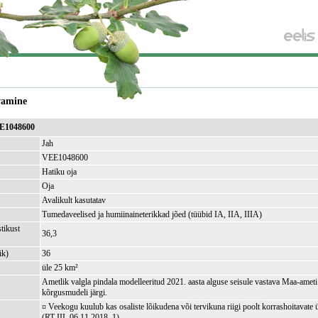
vamine
EE1048600
Jah
VEE1048600
Hatiku oja
Oja
Avalikult kasutatav
Tumedaveelised ja humiinaineterikkad jõed (tüübid IA, IIA, IIIA)
tikust
36,3
ik)
36
üle 25 km²
Ametlik valgla pindala modelleeritud 2021. aasta alguse seisule vastava Maa-amet
kõrgusmudeli järgi.
¤ Veekogu kuulub kas osaliste lõikudena või tervikuna riigi poolt korrashoitavate 
(RT III, 06.11.2018, 1)