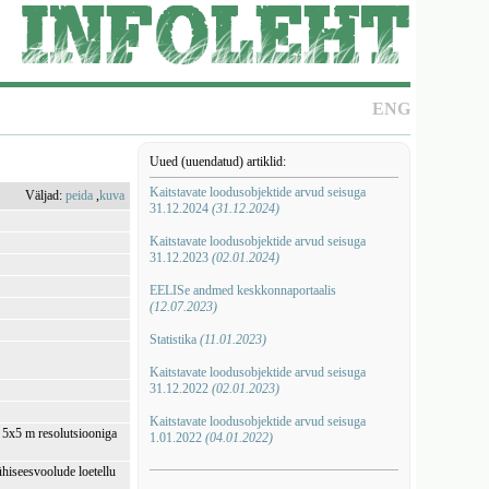
ENG
Uued (uuendatud) artiklid:
Kaitstavate loodusobjektide arvud seisuga
Väljad:
peida
,
kuva
31.12.2024
(31.12.2024)
Kaitstavate loodusobjektide arvud seisuga
31.12.2023
(02.01.2024)
EELISe andmed keskkonnaportaalis
(12.07.2023)
Statistika
(11.01.2023)
Kaitstavate loodusobjektide arvud seisuga
31.12.2022
(02.01.2023)
Kaitstavate loodusobjektide arvud seisuga
i 5x5 m resolutsiooniga
1.01.2022
(04.01.2022)
ühiseesvoolude loetellu