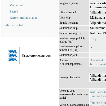
seisule vas
Valgala kirjeldus
Veekogud
kõrgusmudel
Saared
Viljandi ma
Lätte kohanimi
Määramata
Kaitsekorralduskavad
Lätte tüüp
Viljandi ma
Suubla kohanimi
Abimaterjalid
Suubumine 
Suubumise tüüp
Ruhijärv 
Suubub veekogusse
Vooluveekogu põhitelje
10,1
pikkus (km)
Vooluveekogu pikkus
7
nimestikust (km)
1
Suubumise järk
Ava objekt
Andmed
Keskkonnaportaalis:
https://kesk
Viljandi ma
Veekogu kohanimi
Viljandi ma
Veekogu asub
Ruhijärve 
rahvusvahelise tähtsusega
Tündre loo
aladel
Tündre loo
Veekogu kaitsealused alad