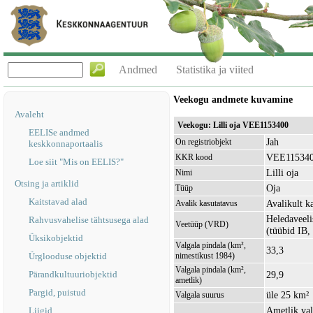
Andmed
Statistika ja viited
Veekogu andmete kuvamine
Avaleht
Veekogu: Lilli oja VEE1153400
EELISe andmed
Jah
On registriobjekt
keskkonnaportaalis
VEE11534
KKR kood
Loe siit "Mis on EELIS?"
Lilli oja
Nimi
Otsing ja artiklid
Oja
Tüüp
Kaitstavad alad
Avalikult k
Avalik kasutatavus
Heledaveeli
Rahvusvahelise tähtsusega alad
Veetüüp (VRD)
(tüübid IB,
Üksikobjektid
Valgala pindala (km²,
33,3
Ürglooduse objektid
nimestikust 1984)
Valgala pindala (km²,
Pärandkultuuriobjektid
29,9
ametlik)
Pargid, puistud
üle 25 km²
Valgala suurus
Ametlik val
Liigid