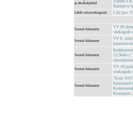
Tündre LKA
ja üksikobjektid
Ruhijärve 
Lilli järv
Läbib seisuveekogusid
VV 09.detse
Seotud dokument
veekogude 
VV 8. märts
Seotud dokument
kasutatavat
Keskkonnami
15/3640-1 "
Seotud dokument
täiendamin
VV 18.juuli
Seotud dokument
veekogude 
"Eesti NSV 
Kinnitatud 
Seotud dokument
Keskkonnaka
Komisjoni 3