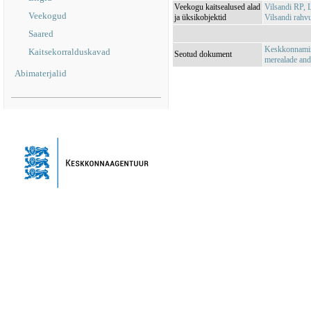
Veekogu kaitsealused alad
Vilsandi RP,
Veekogud
ja üksikobjektid
Vilsandi rah
Saared
Keskkonnamini
Kaitsekorralduskavad
Seotud dokument
merealade an
Abimaterjalid