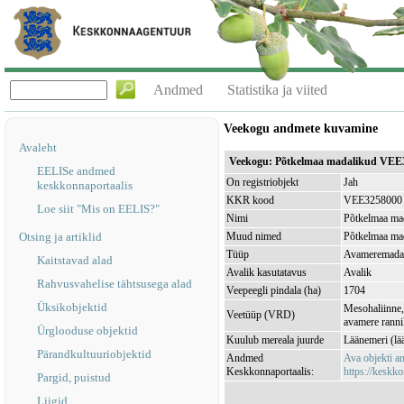
Andmed
Statistika ja viited
Veekogu andmete kuvamine
Avaleht
Veekogu: Põtkelmaa madalikud VEE
EELISe andmed
On registriobjekt
Jah
keskkonnaportaalis
KKR kood
VEE3258000
Loe siit "Mis on EELIS?"
Nimi
Põtkelmaa ma
Otsing ja artiklid
Muud nimed
Põtkelmaa ma
Tüüp
Avameremada
Kaitstavad alad
Avalik kasutatavus
Avalik
Rahvusvahelise tähtsusega alad
Veepeegli pindala (ha)
1704
Üksikobjektid
Mesohaliinne,
Veetüüp (VRD)
avamere ranni
Ürglooduse objektid
Kuulub mereala juurde
Läänemeri (l
Pärandkultuuriobjektid
Andmed
Ava objekti 
Keskkonnaportaalis:
https://keskko
Pargid, puistud
Liigid