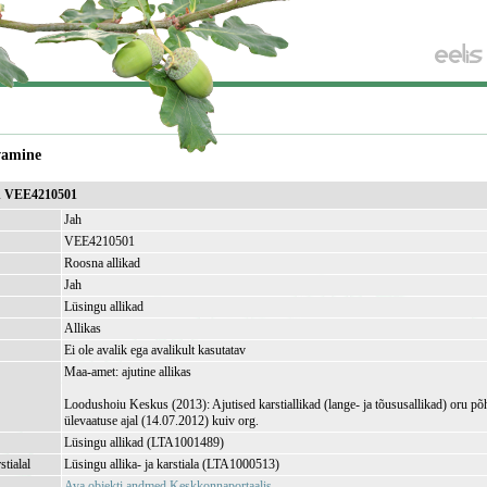
vamine
ad VEE4210501
Jah
VEE4210501
Roosna allikad
Jah
Lüsingu allikad
Allikas
Ei ole avalik ega avalikult kasutatav
Maa-amet: ajutine allikas
Loodushoiu Keskus (2013): Ajutised karstiallikad (lange- ja tõususallikad) oru põh
ülevaatuse ajal (14.07.2012) kuiv org.
Lüsingu allikad (LTA1001489)
stialal
Lüsingu allika- ja karstiala (LTA1000513)
Ava objekti andmed Keskkonnaportaalis