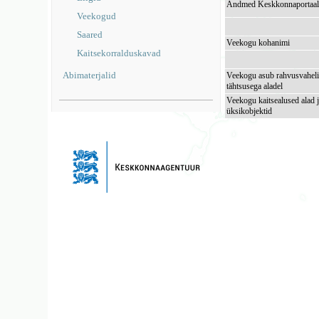
Andmed Keskkonnaportaal
Veekogud
Saared
Veekogu kohanimi
Kaitsekorralduskavad
Abimaterjalid
Veekogu asub rahvusvaheli
tähtsusega aladel
Veekogu kaitsealused alad 
üksikobjektid