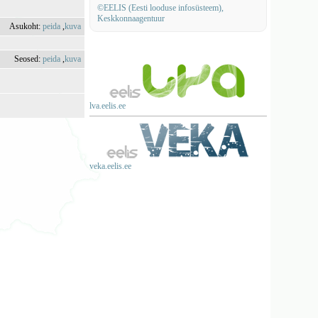
©EELIS (Eesti looduse infosüsteem),
Keskkonnaagentuur
Asukoht:
peida
,
kuva
Seosed:
peida
,
kuva
lva.eelis.ee
veka.eelis.ee