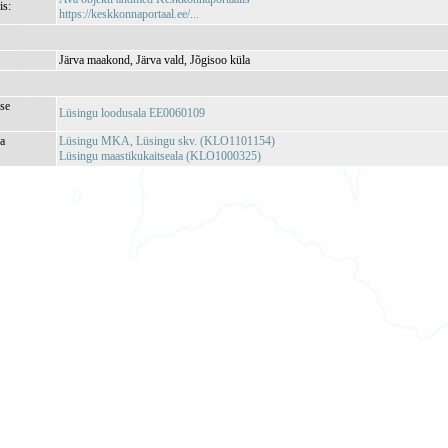
is:
https://keskkonnaportaal.ee/...
Järva maakond, Järva vald, Jõgisoo küla
se
Lüsingu loodusala EE0060109
ja
Lüsingu MKA, Lüsingu skv. (KLO1101154)
Lüsingu maastikukaitseala (KLO1000325)