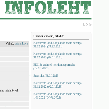
ENG
Uued (uuendatud) artiklid:
Kaitstavate loodusobjektide arvud seisuga
Väljad:
peida
,
kuva
31.12.2024
(31.12.2024)
Kaitstavate loodusobjektide arvud seisuga
31.12.2023
(02.01.2024)
EELISe andmed keskkonnaportaalis
(12.07.2023)
Statistika
(11.01.2023)
Kaitstavate loodusobjektide arvud seisuga
31.12.2022
(02.01.2023)
jas ja idanõlval,
Kaitstavate loodusobjektide arvud seisuga
1.01.2022
(04.01.2022)