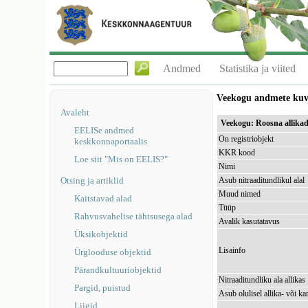
Andmed
Statistika ja viited
Veekogu andmete ku
Avaleht
Veekogu: Roosna allik
EELISe andmed
On registriobjekt
keskkonnaportaalis
KKR kood
Loe siit "Mis on EELIS?"
Nimi
Otsing ja artiklid
Asub nitraaditundlikul alal
Muud nimed
Kaitstavad alad
Tüüp
Rahvusvahelise tähtsusega alad
Avalik kasutatavus
Üksikobjektid
Lisainfo
Ürglooduse objektid
Pärandkultuuriobjektid
Nitraaditundliku ala allikas
Pargid, puistud
Asub olulisel allika- või kar
Liigid