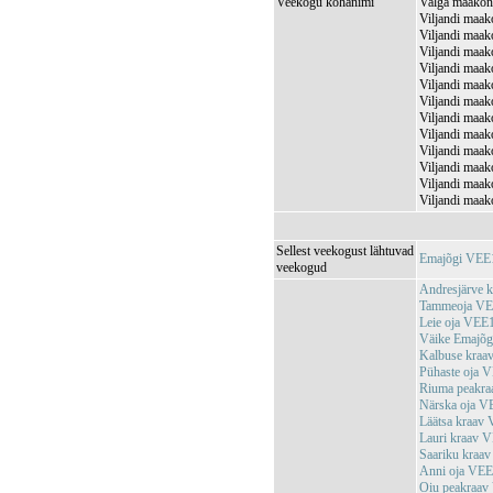
Veekogu kohanimi
Valga maakond
Viljandi maako
Viljandi maak
Viljandi maak
Viljandi maako
Viljandi maako
Viljandi maak
Viljandi maak
Viljandi maako
Viljandi maako
Viljandi maak
Viljandi maako
Viljandi maako
Sellest veekogust lähtuvad
Emajõgi VEE
veekogud
Andresjärve 
Tammeoja V
Leie oja VEE
Väike Emajõ
Kalbuse kra
Pühaste oja 
Riuma peakr
Närska oja 
Läätsa kraav
Lauri kraav 
Saariku kraa
Anni oja VE
Oiu peakraa