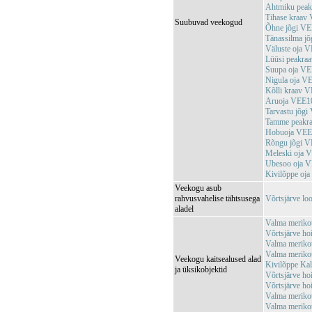
Ahtmiku pea
Tihase kraav
Suubuvad veekogud
Õhne jõgi V
Tänassilma j
Väluste oja 
Lüüsi peakr
Suupa oja V
Nigula oja V
Kõlli kraav 
Aruoja VEE1
Tarvastu jõg
Tamme peakr
Hobuoja VEE
Rõngu jõgi 
Meleski oja
Ubesoo oja 
Kivilõppe oj
Veekogu asub
rahvusvahelise tähtsusega
Võrtsjärve l
aladel
Valma meriko
Võrtsjärve ho
Valma meriko
Valma meriko
Veekogu kaitsealused alad
Kivilõppe Ka
ja üksikobjektid
Võrtsjärve ho
Võrtsjärve h
Valma meriko
Valma meriko