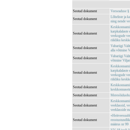
Seotud dokument
Veeseaduse §
Lõheliste ja k
Seotud dokument
ning nende ve
Keskkonnamini
karpkalalaste
Seotud dokument
veekogude vee 
riikliku kesk
Vabariigi Val
Seotud dokument
alla võtmine 
Vabariigi Vali
Seotud dokument
võtmine Vilja
Keskkonnamini
karpkalalaste
Seotud dokument
veekogude vee 
riikliku kesk
Keskkonnamini
Seotud dokument
keskkonnaseir
Seotud dokument
Meresõiduohu
Keskkonnamin
Seotud dokument
veeklassid, ve
veeklasside m
«Heitveesuubl
Seotud dokument
reostustundli
määrus nr 99