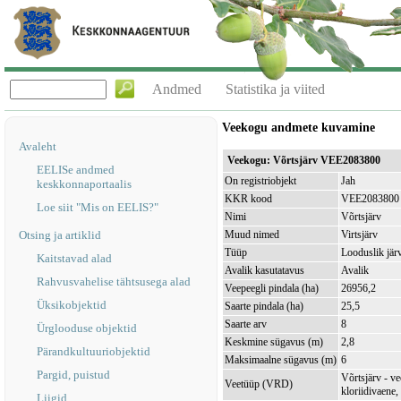
Andmed
Statistika ja viited
Veekogu andmete kuvamine
Avaleht
Veekogu: Võrtsjärv VEE2083800
EELISe andmed
On registriobjekt
Jah
keskkonnaportaalis
KKR kood
VEE2083800
Loe siit "Mis on EELIS?"
Nimi
Võrtsjärv
Otsing ja artiklid
Muud nimed
Virtsjärv
Tüüp
Looduslik jär
Kaitstavad alad
Avalik kasutatavus
Avalik
Rahvusvahelise tähtsusega alad
Veepeegli pindala (ha)
26956,2
Üksikobjektid
Saarte pindala (ha)
25,5
Saarte arv
8
Ürglooduse objektid
Keskmine sügavus (m)
2,8
Pärandkultuuriobjektid
Maksimaalne sügavus (m)
6
Pargid, puistud
Võrtsjärv - v
Veetüüp (VRD)
kloriidivaene,
Liigid