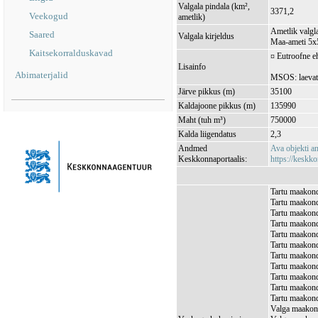
Valgala pindala (km²,
3371,2
Veekogud
ametlik)
Ametlik valgla
Saared
Valgala kirjeldus
Maa-ameti 5x5
Kaitsekorralduskavad
¤ Eutroofne e
Lisainfo
Abimaterjalid
MSOS: laevat
Järve pikkus (m)
35100
Kaldajoone pikkus (m)
135990
Maht (tuh m³)
750000
Kalda liigendatus
2,3
Andmed
Ava objekti 
Keskkonnaportaalis:
https://keskko
Tartu maakond
Tartu maakond,
Tartu maakond
Tartu maakond,
Tartu maakond
Tartu maakond
Tartu maakond
Tartu maakond
Tartu maakond
Tartu maakond
Tartu maakond
Valga maakond