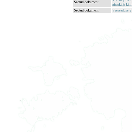
VV 18.juuli 1
Seotud dokument
nimekirja kin
Seotud dokument
Veeseaduse § 