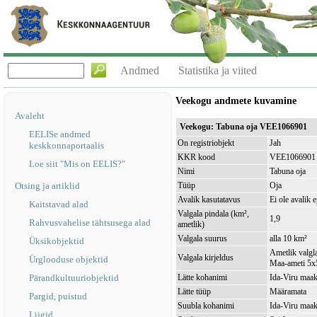
Andmed
Statistika ja viited
Veekogu andmete kuvamine
Avaleht
Veekogu: Tabuna oja VEE1066901
EELISe andmed
On registriobjekt
Jah
keskkonnaportaalis
KKR kood
VEE1066901
Loe siit "Mis on EELIS?"
Nimi
Tabuna oja
Otsing ja artiklid
Tüüp
Oja
Avalik kasutatavus
Ei ole avalik 
Kaitstavad alad
Valgala pindala (km²,
1,9
Rahvusvahelise tähtsusega alad
ametlik)
Valgala suurus
alla 10 km²
Üksikobjektid
Ametlik valgla
Valgala kirjeldus
Ürglooduse objektid
Maa-ameti 5x5
Pärandkultuuriobjektid
Lätte kohanimi
Ida-Viru maak
Lätte tüüp
Määramata
Pargid, puistud
Suubla kohanimi
Ida-Viru maak
Liigid