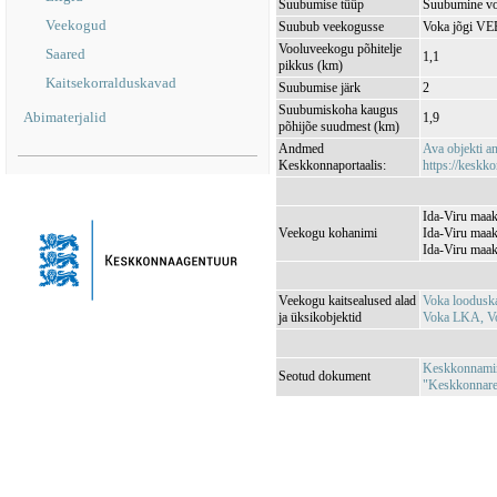
Suubumise tüüp
Suubumine vo
Veekogud
Suubub veekogusse
Voka jõgi V
Vooluveekogu põhitelje
Saared
1,1
pikkus (km)
Kaitsekorralduskavad
Suubumise järk
2
Suubumiskoha kaugus
Abimaterjalid
1,9
põhijõe suudmest (km)
Andmed
Ava objekti 
Keskkonnaportaalis:
https://keskko
Ida-Viru maak
Veekogu kohanimi
Ida-Viru maak
Ida-Viru maak
Veekogu kaitsealused alad
Voka loodusk
ja üksikobjektid
Voka LKA, V
Keskkonnamini
Seotud dokument
"Keskkonnareg