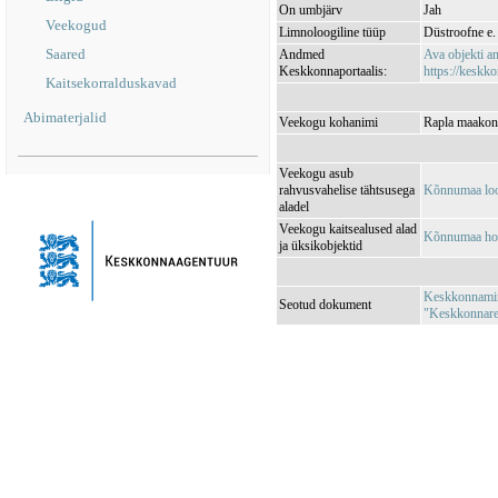
On umbjärv
Jah
Veekogud
Limnoloogiline tüüp
Düstroofne e.
Saared
Andmed
Ava objekti 
Keskkonnaportaalis:
https://keskko
Kaitsekorralduskavad
Abimaterjalid
Veekogu kohanimi
Rapla maakond
Veekogu asub
rahvusvahelise tähtsusega
Kõnnumaa lo
aladel
Veekogu kaitsealused alad
Kõnnumaa ho
ja üksikobjektid
Keskkonnamini
Seotud dokument
"Keskkonnareg