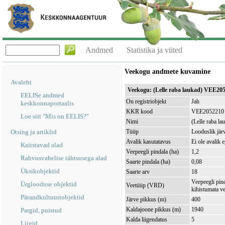
Andmed
Statistika ja viited
Veekogu andmete kuvamine
Avaleht
Veekogu: (Lelle raba laukad) VEE20
EELISe andmed
On registriobjekt
Jah
keskkonnaportaalis
KKR kood
VEE2052210
Loe siit "Mis on EELIS?"
Nimi
(Lelle raba la
Otsing ja artiklid
Tüüp
Looduslik jär
Avalik kasutatavus
Ei ole avalik 
Kaitstavad alad
Veepeegli pindala (ha)
1,2
Rahvusvahelise tähtsusega alad
Saarte pindala (ha)
0,08
Üksikobjektid
Saarte arv
18
Veepeegli pin
Ürglooduse objektid
Veetüüp (VRD)
kihistumata v
Pärandkultuuriobjektid
Järve pikkus (m)
400
Kaldajoone pikkus (m)
1940
Pargid, puistud
Kalda liigendatus
5
Liigid