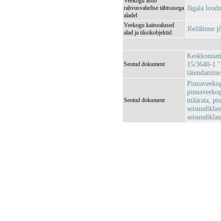
Veekogu asub
Jägala lood
rahvusvahelise tähtsusega
aladel
Veekogu kaitsealused
Jõelähtme 
alad ja üksikobjektid
Keskkonnami
15/3640-1 "
Seotud dokument
täiendamine
Pinnaveekog
pinnaveekog
määrata, pi
Seotud dokument
seisundiklas
seisundikla