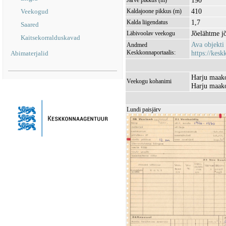
190
Järve pikkus (m)
410
Veekogud
Kaldajoone pikkus (m)
1,7
Kalda liigendatus
Saared
Jõelähtme 
Läbivoolav veekogu
Kaitsekorralduskavad
Ava objekti
Andmed
Keskkonnaportaalis:
https://kesk
Abimaterjalid
Harju maako
Veekogu kohanimi
Harju maako
Lundi paisjärv