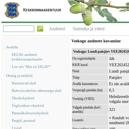
Andmed
Statistika ja viited
Veekogu andmete kuvamine
Avaleht
Veekogu: Lundi paisjärv VEE202452
EELISe andmed
Jah
On registriobjekt
keskkonnaportaalis
VEE20245
KKR kood
Loe siit "Mis on EELIS?"
Lundi paisj
Nimi
Otsing ja artiklid
Paisjärv
Tüüp
Kaitstavad alad
Ei ole avali
Avalik kasutatavus
0,5
Veepeegli pindala (ha)
Rahvusvahelise tähtsusega alad
Heledaveelis
Üksikobjektid
Veetüüp (VRD)
valgala suu
Ürglooduse objektid
Valgala pindala (km²,
321
ametlik)
Pärandkultuuriobjektid
¤ Kuulub vo
Lisainfo
Pargid, puistud
suudmeni (R
Liigid