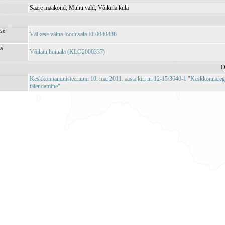
Saare maakond, Muhu vald, Võiküla küla
se
Väikese väina loodusala EE0040486
ja
Võilaiu hoiuala (KLO2000337)
D
Keskkonnaministeeriumi 10. mai 2011. aasta kiri nr 12-15/3640-1 "Keskkonnareg
täiendamine"