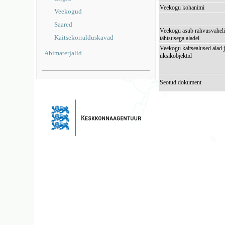
Veekogu kohanimi
Veekogud
Saared
Veekogu asub rahvusvaheli
Kaitsekorralduskavad
tähtsusega aladel
Veekogu kaitsealused alad 
Abimaterjalid
üksikobjektid
Seotud dokument