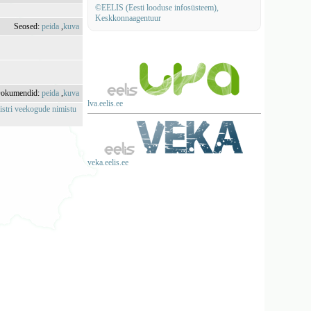
©EELIS (Eesti looduse infosüsteem),
Keskkonnaagentuur
Seosed:
peida
,
kuva
okumendid:
peida
,
kuva
lva.eelis.ee
istri veekogude nimistu
veka.eelis.ee