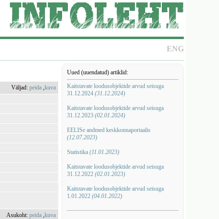
ENG
Uued (uuendatud) artiklid:
Kaitstavate loodusobjektide arvud seisuga
Väljad:
peida
,
kuva
31.12.2024
(31.12.2024)
Kaitstavate loodusobjektide arvud seisuga
31.12.2023
(02.01.2024)
EELISe andmed keskkonnaportaalis
(12.07.2023)
Statistika
(11.01.2023)
Kaitstavate loodusobjektide arvud seisuga
31.12.2022
(02.01.2023)
Kaitstavate loodusobjektide arvud seisuga
1.01.2022
(04.01.2022)
Asukoht:
peida
,
kuva