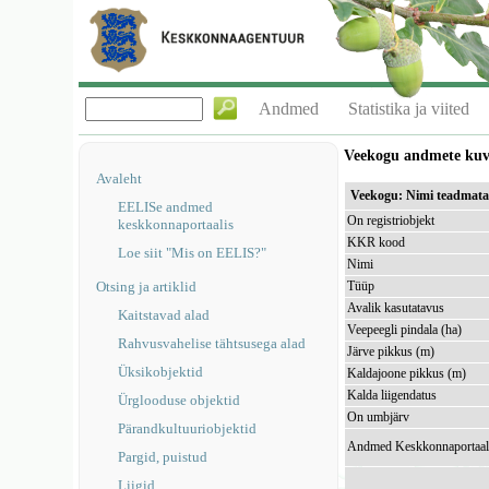
Andmed
Statistika ja viited
Veekogu andmete ku
Avaleht
Veekogu: Nimi teadmat
EELISe andmed
On registriobjekt
keskkonnaportaalis
KKR kood
Loe siit "Mis on EELIS?"
Nimi
Otsing ja artiklid
Tüüp
Avalik kasutatavus
Kaitstavad alad
Veepeegli pindala (ha)
Rahvusvahelise tähtsusega alad
Järve pikkus (m)
Üksikobjektid
Kaldajoone pikkus (m)
Kalda liigendatus
Ürglooduse objektid
On umbjärv
Pärandkultuuriobjektid
Andmed Keskkonnaportaal
Pargid, puistud
Liigid