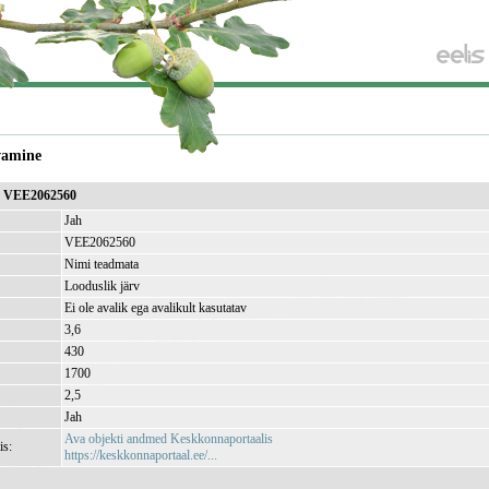
vamine
a VEE2062560
Jah
VEE2062560
Nimi teadmata
Looduslik järv
Ei ole avalik ega avalikult kasutatav
3,6
430
1700
2,5
Jah
Ava objekti andmed Keskkonnaportaalis
is:
https://keskkonnaportaal.ee/...