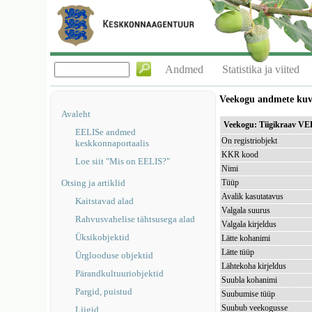
Andmed
Statistika ja viited
Veekogu andmete ku
Avaleht
Veekogu: Tiigikraav VE
EELISe andmed
On registriobjekt
keskkonnaportaalis
KKR kood
Loe siit "Mis on EELIS?"
Nimi
Otsing ja artiklid
Tüüp
Avalik kasutatavus
Kaitstavad alad
Valgala suurus
Rahvusvahelise tähtsusega alad
Valgala kirjeldus
Üksikobjektid
Lätte kohanimi
Lätte tüüp
Ürglooduse objektid
Lähtekoha kirjeldus
Pärandkultuuriobjektid
Suubla kohanimi
Pargid, puistud
Suubumise tüüp
Suubub veekogusse
Liigid