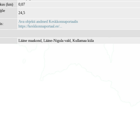
kkus (km)
0,07
jõe
24,5
Ava objekti andmed Keskkonnaportaalis
is:
https://keskkonnaportaal.ee/...
Lääne maakond, Lääne-Nigula vald, Kullamaa küla