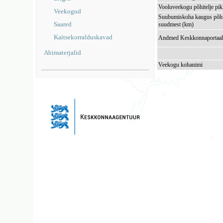
Vooluveekogu põhitelje pi
Veekogud
Suubumiskoha kaugus põhi
Saared
suudmest (km)
Kaitsekorralduskavad
Andmed Keskkonnaportaal
Abimaterjalid
Veekogu kohanimi