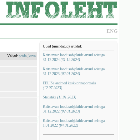
ENG
Uued (uuendatud) artiklid:
Kaitstavate loodusobjektide arvud seisuga
Väljad:
peida
,
kuva
31.12.2024
(31.12.2024)
Kaitstavate loodusobjektide arvud seisuga
31.12.2023
(02.01.2024)
EELISe andmed keskkonnaportaalis
(12.07.2023)
Statistika
(11.01.2023)
Kaitstavate loodusobjektide arvud seisuga
31.12.2022
(02.01.2023)
Kaitstavate loodusobjektide arvud seisuga
1.01.2022
(04.01.2022)