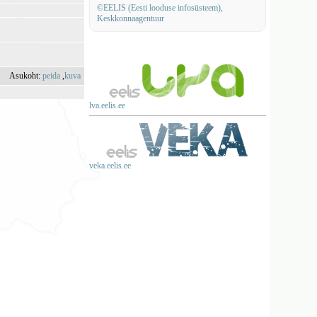
©EELIS (Eesti looduse infosüsteem),
Keskkonnaagentuur
Asukoht:
peida
,
kuva
lva.eelis.ee
veka.eelis.ee