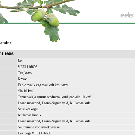
vamine
E1116606
Jah
VEE1116606
Tiigikraav
Kraav
Ei ole avalik ega avalikult kasutatav
alla 10 km²
Täpne valgla suurus teadmata, kuid jääb alla 10 km².
Lääne maakond, Lääne-Nigula vald, Kullamaa küla
Seisuveekogu
Kullamaa biotiik.
Lääne maakond, Lääne-Nigula vald, Kullamaa küla
Suubumine vooluveekogusse
Liivi jõgi VEE1116600