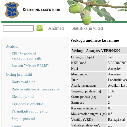
Andmed
Statistika ja viited
Veekogu andmete kuvamine
Avaleht
Veekogu: Aastejärv VEE2060200
EELISe andmed
On registriobjekt
Jah
keskkonnaportaalis
KKR kood
VEE2060200
Loe siit "Mis on EELIS?"
Nimi
Aastejärv
Otsing ja artiklid
Muud nimed
Aastajärv
Tüüp
Looduslik jär
Kaitstavad alad
Avalik kasutatavus
Avalikult kasu
Rahvusvahelise tähtsusega alad
Veepeegli pindala (ha)
10,6
Üksikobjektid
Saarte pindala (ha)
0,3
Saarte arv
2
Ürglooduse objektid
Keskmine sügavus (m)
0,3
Pärandkultuuriobjektid
Maksimaalne sügavus (m)
0,5
Pargid, puistud
Veetüüp (VRD)
Rannajärved -
Valgala pindala (km²,
Liigid