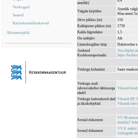
0,4
ametlik)
Veekogud
Ametlik valgla
Valgala kirjeldus
Maa-ameti 5x5
Saared
Järve pikkus (m)
510
Kaitsekorralduskavad
Kaldajoone pikkus (m)
1750
Kalda liigendatus
1,5
Abimaterjalid
On umbjärv
Jah
Limnoloogiline tüüp
Halotroofne e.
Andmed
Ava objekti 
Keskkonnaportaalis:
https://keskko
Veekogu kohanimi
Saare maakon
Veekogu asub
rahvusvahelise tähtsusega
Vilsandi loo
aladel
Veekogu kaitsealused alad
Vilsandi RP,
ja üksikobjektid
Vilsandi rah
VV 09.detsemb
Seotud dokument
nimekiri" keh
VV 8. märtsi 2
Seotud dokument
veekogude nim