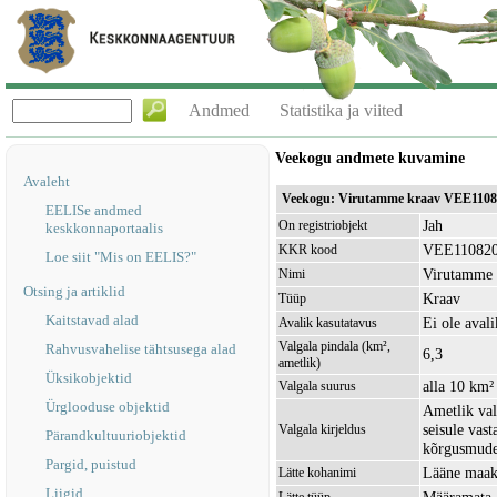
Andmed
Statistika ja viited
Veekogu andmete kuvamine
Avaleht
Veekogu: Virutamme kraav VEE1108
EELISe andmed
Jah
On registriobjekt
keskkonnaportaalis
VEE11082
KKR kood
Loe siit "Mis on EELIS?"
Virutamme 
Nimi
Otsing ja artiklid
Kraav
Tüüp
Kaitstavad alad
Ei ole avali
Avalik kasutatavus
Valgala pindala (km²,
Rahvusvahelise tähtsusega alad
6,3
ametlik)
Üksikobjektid
alla 10 km²
Valgala suurus
Ürglooduse objektid
Ametlik val
seisule vas
Valgala kirjeldus
Pärandkultuuriobjektid
kõrgusmudel
Pargid, puistud
Lääne maak
Lätte kohanimi
Liigid