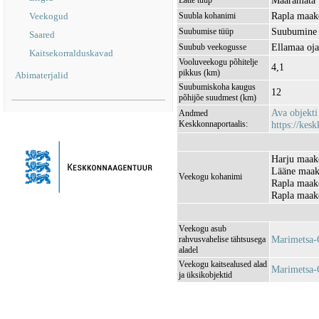
Määramata
Lätte tüüp
Rapla maak
Veekogud
Suubla kohanimi
Suubumine 
Suubumise tüüp
Saared
Ellamaa oj
Suubub veekogusse
Kaitsekorralduskavad
Vooluveekogu põhitelje
4,1
pikkus (km)
Abimaterjalid
Suubumiskoha kaugus
12
põhijõe suudmest (km)
Ava objekt
Andmed
Keskkonnaportaalis:
https://kesk
Harju maak
Lääne maak
Veekogu kohanimi
Rapla maak
Rapla maak
Veekogu asub
Marimetsa
rahvusvahelise tähtsusega
aladel
Veekogu kaitsealused alad
Marimetsa-
ja üksikobjektid