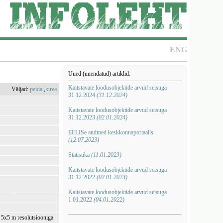
ENG
Uued (uuendatud) artiklid:
Kaitstavate loodusobjektide arvud seisuga
Väljad:
peida
,
kuva
31.12.2024
(31.12.2024)
Kaitstavate loodusobjektide arvud seisuga
31.12.2023
(02.01.2024)
EELISe andmed keskkonnaportaalis
(12.07.2023)
Statistika
(11.01.2023)
Kaitstavate loodusobjektide arvud seisuga
31.12.2022
(02.01.2023)
Kaitstavate loodusobjektide arvud seisuga
1.01.2022
(04.01.2022)
i 5x5 m resolutsiooniga