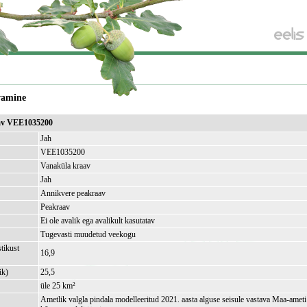
vamine
av VEE1035200
Jah
VEE1035200
Vanaküla kraav
Jah
Annikvere peakraav
Peakraav
Ei ole avalik ega avalikult kasutatav
Tugevasti muudetud veekogu
tikust
16,9
ik)
25,5
üle 25 km²
Ametlik valgla pindala modelleeritud 2021. aasta alguse seisule vastava Maa-amet