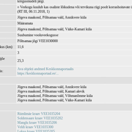
kõrgusmudeli järgi.
¤ Veekogu kuulub kas osaliste lõikudena või tervikuna riigi poolt korrashoitavate 
(RT III, 06.11.2018, 1)
Jõgeva maakond, Põltsamaa vald, Annikvere küla
Määramata
Jõgeva maakond, Põltsamaa vald, Väike-Kamari küla
Suubumine vooluveekogusse
Põltsamaa jõgi VEE1030000
kkus (km)
11,6
3
jõe
25,3
Ava objekti andmed Keskkonnaportaalis
is:
https://keskkonnaportaal.ee/...
Jõgeva maakond, Põltsamaa vald, Annikvere küla
Jõgeva maakond, Põltsamaa vald, Kamari alevik
Jõgeva maakond, Põltsamaa vald, Võhmanõmme küla
Jõgeva maakond, Põltsamaa vald, Väike-Kamari küla
Rümlimäe kraav VEE1035204
Soldensaare kraav VEE1035202
Manglu kraav VEE1035206
Veldi kraav VEE1035300
Loksu kraav VEE1035205