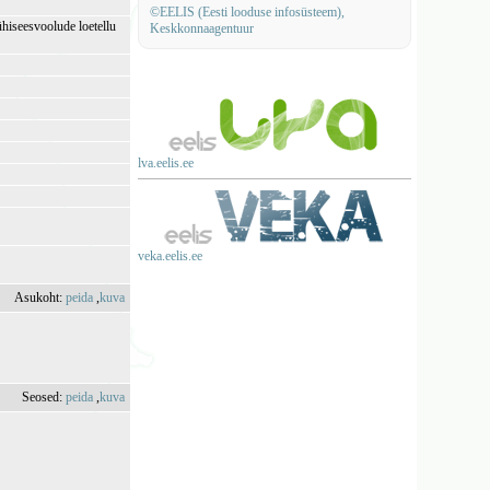
©EELIS (Eesti looduse infosüsteem),
ühiseesvoolude loetellu
Keskkonnaagentuur
lva.eelis.ee
veka.eelis.ee
Asukoht:
peida
,
kuva
Seosed:
peida
,
kuva