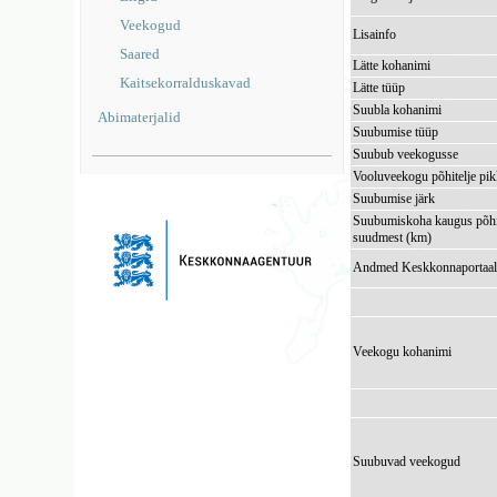
Veekogud
Lisainfo
Saared
Lätte kohanimi
Kaitsekorralduskavad
Lätte tüüp
Suubla kohanimi
Abimaterjalid
Suubumise tüüp
Suubub veekogusse
Vooluveekogu põhitelje pi
Suubumise järk
Suubumiskoha kaugus põhi
suudmest (km)
Andmed Keskkonnaportaal
Veekogu kohanimi
Suubuvad veekogud