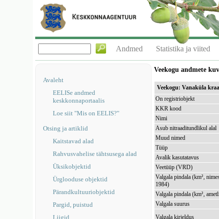
Andmed
Statistika ja viited
Veekogu andmete ku
Avaleht
Veekogu: Vanaküla kra
EELISe andmed
On registriobjekt
keskkonnaportaalis
KKR kood
Loe siit "Mis on EELIS?"
Nimi
Otsing ja artiklid
Asub nitraaditundlikul alal
Muud nimed
Kaitstavad alad
Tüüp
Rahvusvahelise tähtsusega alad
Avalik kasutatavus
Üksikobjektid
Veetüüp (VRD)
Valgala pindala (km², nimes
Ürglooduse objektid
1984)
Pärandkultuuriobjektid
Valgala pindala (km², ametl
Valgala suurus
Pargid, puistud
Liigid
Valgala kirjeldus