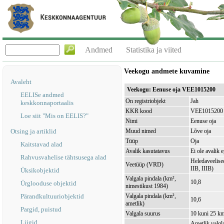
Andmed
Statistika ja viited
Veekogu andmete kuvamine
Avaleht
Veekogu: Eenuse oja VEE1015200
EELISe andmed
On registriobjekt
Jah
keskkonnaportaalis
KKR kood
VEE1015200
Loe siit "Mis on EELIS?"
Nimi
Eenuse oja
Otsing ja artiklid
Muud nimed
Lõve oja
Tüüp
Oja
Kaitstavad alad
Avalik kasutatavus
Ei ole avalik 
Rahvusvahelise tähtsusega alad
Heledaveelised
Veetüüp (VRD)
IIB, IIIB)
Üksikobjektid
Valgala pindala (km²,
10,8
Ürglooduse objektid
nimestikust 1984)
Pärandkultuuriobjektid
Valgala pindala (km²,
10,6
ametlik)
Pargid, puistud
Valgala suurus
10 kuni 25 k
Liigid
Ametlik valgla