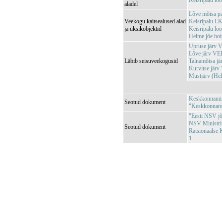
Keisripalu l
aladel
Lõve mõisa 
Veekogu kaitsealused alad
Keisripalu L
ja üksikobjektid
Keisripalu l
Helme jõe ho
Upruse järv
Lõve järv V
Läbib seisuveekogusid
Talnamõisa j
Kurvitse jär
Mustjärv (He
Keskkonnamini
Seotud dokument
"Keskkonnareg
"Eesti NSV jõg
NSV Ministri
Seotud dokument
Ratsionaalse 
1.