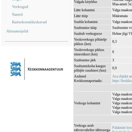
Valgala kirjeldus
Maa-ameti 5x5
Veekogud
Lätte kohanimi
Valga maakond
Saared
Lätte tüüp
Määramata
Kaitsekorralduskavad
Suubla kohanimi
Valga maakond
Suubumise tüüp
Suubumine vo
Abimaterjalid
Suubub veekogusse
Helme jõgi 
Vooluveekogu põhitelje
8,3
pikkus (km)
Vooluveekogu pikkus
6
nimestikust (km)
Suubumise järk
3
Suubumiskoha kaugus
0,9
põhijõe suudmest (km)
Andmed
Ava objekti 
Keskkonnaportaalis:
https://keskko
Valga maakond
Valga maakond
Veekogu kohanimi
Valga maakond
Valga maakond
Valga maakond
Veekogu asub
Palakmäe loo
rahvusvahelise tähtsusega