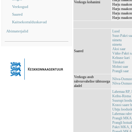
Harju maakond
Veekogu kohanimi
Harju maakond
Veekogud
Harju maakond
Harju maakond
Saared
Harju maakond
Kaitsekorralduskavad
Abimaterjalid
Luod
Suur-Pakri sa
nimetu
nimetu
Aksi saar
Saared
Väike-Pakri sa
Kelnase kari
Tiirukari
Mohni saar
Prangli saar
Veekogu asub
Nõva-Osmussa
rahvusvahelise tähtsusega
Nõva-Osmussa
aladel
Lahemaa RP,
Keibu-Ristna
Suurupi lood
Krassi saare 
Uhtju loodus
Lahemaa rah
Prangli MKA,
Prangli hoiu
Pakri MKA, P
Prangli MKA,