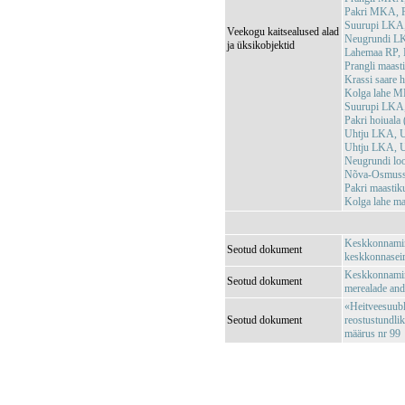
Pakri MKA, P
Suurupi LKA
Veekogu kaitsealused alad
Neugrundi L
ja üksikobjektid
Lahemaa RP,
Prangli maas
Krassi saare 
Kolga lahe M
Suurupi LKA
Pakri hoiual
Uhtju LKA, U
Uhtju LKA, U
Neugrundi lo
Nõva-Osmussa
Pakri maasti
Kolga lahe m
Keskkonnamini
Seotud dokument
keskkonnaseir
Keskkonnamini
Seotud dokument
merealade an
«Heitveesuubl
Seotud dokument
reostustundli
määrus nr 99