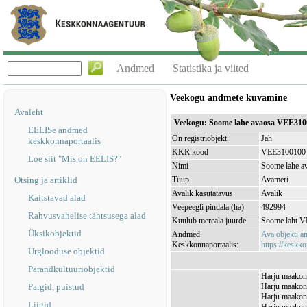
Andmed
Statistika ja viited
Veekogu andmete kuvamine
Avaleht
Veekogu: Soome lahe avaosa VEE310
EELISe andmed
On registriobjekt
Jah
keskkonnaportaalis
KKR kood
VEE3100100
Loe siit "Mis on EELIS?"
Nimi
Soome lahe a
Otsing ja artiklid
Tüüp
Avameri
Avalik kasutatavus
Avalik
Kaitstavad alad
Veepeegli pindala (ha)
492994
Rahvusvahelise tähtsusega alad
Kuulub mereala juurde
Soome laht 
Üksikobjektid
Andmed
Ava objekti 
Keskkonnaportaalis:
https://keskko
Ürglooduse objektid
Pärandkultuuriobjektid
Harju maakond
Pargid, puistud
Harju maakond
Harju maakond
Liigid