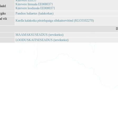
Kärevere EE055
Kärevere linnuala EE0080371
ladel
Kärevere loodusala EE0080371
rgiks
Pandion haliaetus (kalakotkas)
ad või
Kardla kalakotka püsielupaiga sihtkaitsevöönd (KLO3102270)
D
MAAMAKSUSEADUS (terviktekst)
LOODUSKAITSESEADUS (terviktekst)