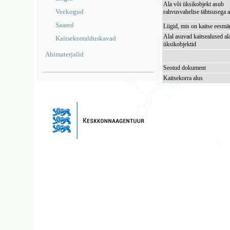
Ala või üksikobjekt asub
Veekogud
rahvusvahelise tähtsusega a
Saared
Liigid, mis on kaitse eesmä
Alal asuvad kaitsealused al
Kaitsekorralduskavad
üksikobjektid
Abimaterjalid
Seotud dokument
Kaitsekorra alus