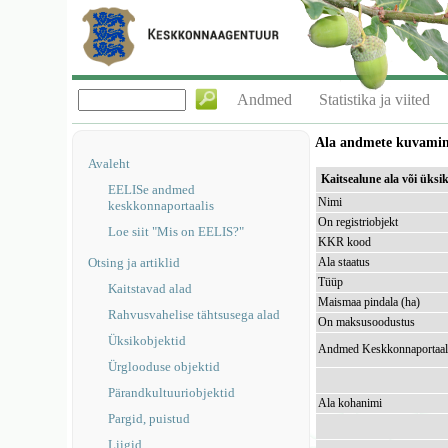
Andmed
Statistika ja viited
Ala andmete kuvami
Avaleht
Kaitsealune ala või üks
EELISe andmed
Nimi
keskkonnaportaalis
On registriobjekt
Loe siit "Mis on EELIS?"
KKR kood
Otsing ja artiklid
Ala staatus
Tüüp
Kaitstavad alad
Maismaa pindala (ha)
Rahvusvahelise tähtsusega alad
On maksusoodustus
Üksikobjektid
Andmed Keskkonnaportaal
Ürglooduse objektid
Pärandkultuuriobjektid
Ala kohanimi
Pargid, puistud
Liigid