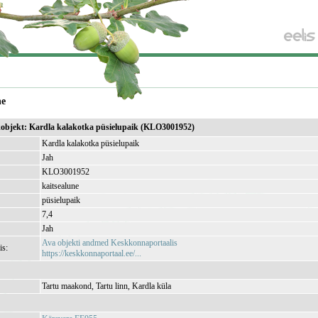
ne
ikobjekt: Kardla kalakotka püsielupaik (KLO3001952)
Kardla kalakotka püsielupaik
Jah
KLO3001952
kaitsealune
püsielupaik
7,4
Jah
Ava objekti andmed Keskkonnaportaalis
is:
https://keskkonnaportaal.ee/...
Tartu maakond, Tartu linn, Kardla küla