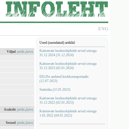
ENG
Uued (uuendatud) artiklid:
Kaitstavate loodusobjektide arvud seisuga
Väljad:
peida
,
kuva
31.12.2024
(31.12.2024)
Kaitstavate loodusobjektide arvud seisuga
31.12.2023
(02.01.2024)
EELISe andmed keskkonnaportaalis
(12.07.2023)
Statistika
(11.01.2023)
Kaitstavate loodusobjektide arvud seisuga
31.12.2022
(02.01.2023)
Asukoht:
peida
,
kuva
Kaitstavate loodusobjektide arvud seisuga
1.01.2022
(04.01.2022)
Seosed:
peida
,
kuva