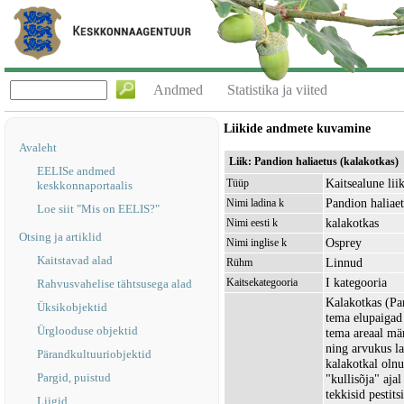
Andmed
Statistika ja viited
Liikide andmete kuvamine
Avaleht
Liik: Pandion haliaetus (kalakotkas)
EELISe andmed
Kaitsealune lii
Tüüp
keskkonnaportaalis
Pandion haliae
Nimi ladina k
Loe siit "Mis on EELIS?"
kalakotkas
Nimi eesti k
Otsing ja artiklid
Osprey
Nimi inglise k
Kaitstavad alad
Linnud
Rühm
I kategooria
Kaitsekategooria
Rahvusvahelise tähtsusega alad
Kalakotkas (Pa
Üksikobjektid
tema elupaigad
Ürglooduse objektid
tema areaal mär
ning arvukus la
Pärandkultuuriobjektid
kalakotkal olnu
Pargid, puistud
"kullisõja" aja
tekkisid pestit
Liigid