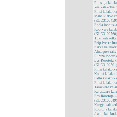
Roostoja kalak
Vea kalakotka
Piilsi kalakot
Männikjärve ka
(KLO3103459
Endla loodusk
Koorvere kalak
(KLO3102760
Tüki kalakotk
Peipsiveere lo
Kikka kalakot
Alutaguse rah
Rubina loodus
Ees-Roostoja k
(KLO3102501
Piilsi kalakot
Kootsi kalako
Pällu kalakotk
Piilsi kalakot
Tarakvere kal
Keressaare kal
Ees-Roostoja k
(KLO3103549
Kurgja kalako
Roostoja kalak
Jaama kalakotk