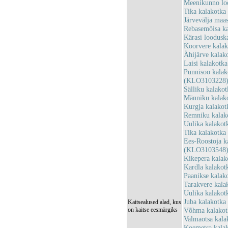
Meenikunno lo
Tika kalakotk
Järvevälja maa
Rebasemõisa k
Kärasi loodusk
Koorvere kala
Ähijärve kalak
Laisi kalakotk
Punnisoo kalak
(KLO3103228
Sälliku kalako
Männiku kalak
Kurgja kalakot
Remniku kalak
Uulika kalako
Tika kalakotka
Ees-Roostoja k
(KLO3103548
Kikepera kala
Kardla kalako
Paanikse kalak
Tarakvere kal
Uulika kalakot
Juba kalakotka
Kaitsealused alad, kus
on kaitse eesmärgiks
Võhma kalakot
Valmaotsa kal
Koemetsa kalak