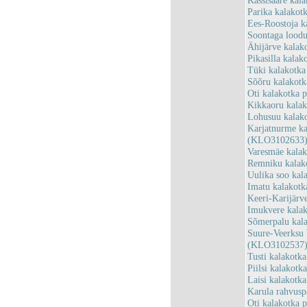
Kassisaare kal
Parika kalakot
Ees-Roostoja k
Soontaga lood
Ähijärve kalak
Pikasilla kala
Tüki kalakotka
Sõõru kalakot
Oti kalakotka 
Kikkaoru kala
Lohusuu kalak
Karjatnurme ka
(KLO3102633
Varesmäe kala
Remniku kalak
Uulika soo kal
Imatu kalakot
Keeri-Karijärv
Imukvere kala
Sõmerpalu kal
Suure-Veerksu 
(KLO3102537
Tusti kalakotk
Piilsi kalakot
Laisi kalakotk
Karula rahvus
Oti kalakotka 