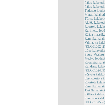
Pältre kalakot
Pältre kalakot
Tudusoo loodu
Murati kalako
Tõrise kalakot
Alajõe kalakot
Roostoja kalak
Kurimetsa loo
Kääpa maastik
Remniku kalako
Valmaotsa kala
(KLO3103242
Lõpe kalakotk
Suure-Veerksu
Meelva loodus
Koemetsa kala
Kundruse kalak
(KLO3102489
Põrvetu kalak
Ees-Roostoja k
Roostoja kalak
Remniku kalako
Jõeküla kalako
Sälliku kalako
Punnisoo kalak
(KLO3102536