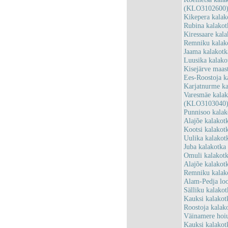
(KLO3102600
Kikepera kalak
Rubina kalako
Kiressaare kal
Remniku kalak
Jaama kalakot
Luusika kalak
Kisejärve maas
Ees-Roostoja k
Karjatnurme k
Varesmäe kalak
(KLO3103040
Punnisoo kala
Alajõe kalako
Kootsi kalakot
Uulika kalako
Juba kalakotk
Omuli kalakot
Alajõe kalako
Remniku kalak
Alam-Pedja lo
Sälliku kalako
Kauksi kalako
Roostoja kalak
Väinamere hoi
Kauksi kalakot