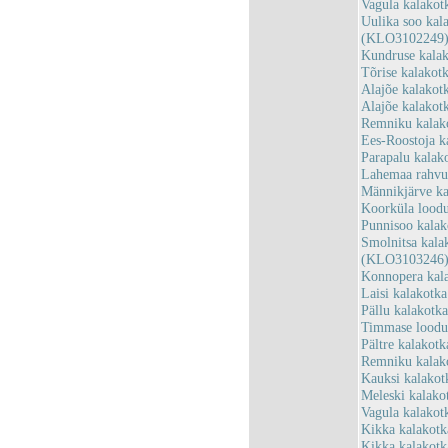
Vagula kalakot
Uulika soo kala
(KLO3102249
Kundruse kala
Tõrise kalakot
Alajõe kalako
Alajõe kalakot
Remniku kalak
Ees-Roostoja k
Parapalu kalak
Lahemaa rahv
Männikjärve k
Koorküla lood
Punnisoo kala
Smolnitsa kala
(KLO3103246
Konnopera kal
Laisi kalakotk
Pällu kalakotk
Timmase loodu
Pältre kalakot
Remniku kalako
Kauksi kalako
Meleski kalak
Vagula kalako
Kikka kalakotk
Kikka kalakot