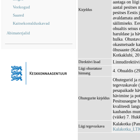
aastaga on liig
Veekogud
aastal pesitses
Kirjeldus
pesitses Eestis
Saared
avaldamata and
säilimiseks. Ee
Kaitsekorralduskavad
ohualtis seisus
Abimaterjalid
haruldase ja hä
hulka. Ohustava
okasmetsade ka
õhusaaste (Kal
Kotkaklubi, 20
Linnudirektiivi 
Direktiivi lisad
Liigi ohustatuse
4. Ohualdis (2
hinnang
Ohutegurid ja n
tegevuskavale 
pesapaikade hä
hävimine ja pot
Ohutegurite kirjeldus
Pesitsusaegne h
kvaliteedi lang
kaubandus mun
(väike) 7. Hukk
Kalakotka (Pand
Liigi tegevuskava
Kalakotka_LT