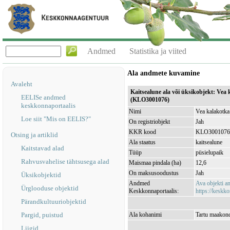
Andmed
Statistika ja viited
Ala andmete kuvamine
Avaleht
Kaitsealune ala või üksikobjekt: Vea
EELISe andmed
(KLO3001076)
keskkonnaportaalis
Nimi
Vea kalakotka
Loe siit "Mis on EELIS?"
On registriobjekt
Jah
KKR kood
KLO3001076
Otsing ja artiklid
Ala staatus
kaitsealune
Kaitstavad alad
Tüüp
püsielupaik
Rahvusvahelise tähtsusega alad
Maismaa pindala (ha)
12,6
On maksusoodustus
Jah
Üksikobjektid
Andmed
Ava objekti 
Ürglooduse objektid
Keskkonnaportaalis:
https://keskko
Pärandkultuuriobjektid
Pargid, puistud
Ala kohanimi
Tartu maakond
Liigid