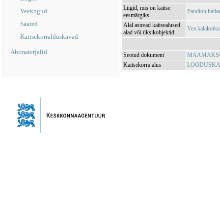
Liigid, mis on kaitse
Veekogud
Pandion halia
eesmärgiks
Saared
Alal asuvad kaitsealused
Vea kalakotka
alad või üksikobjektid
Kaitsekorralduskavad
Abimaterjalid
Seotud dokument
MAAMAKSUSE
Kaitsekorra alus
LOODUSKAIT