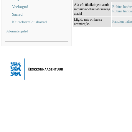
Ala või üksikobjekt asub
Veekogud
Rubina loodu
rahvusvahelise tähtsusega
Rubina linnu
aladel
Saared
Liigid, mis on kaitse
Pandion halia
Kaitsekorralduskavad
eesmärgiks
Abimaterjalid