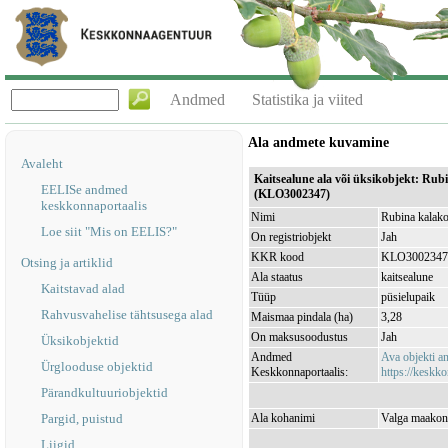
Andmed
Statistika ja viited
Ala andmete kuvamine
Avaleht
Kaitsealune ala või üksikobjekt: Rub
EELISe andmed
(KLO3002347)
keskkonnaportaalis
Nimi
Rubina kalako
Loe siit "Mis on EELIS?"
On registriobjekt
Jah
KKR kood
KLO3002347
Otsing ja artiklid
Ala staatus
kaitsealune
Kaitstavad alad
Tüüp
püsielupaik
Rahvusvahelise tähtsusega alad
Maismaa pindala (ha)
3,28
On maksusoodustus
Jah
Üksikobjektid
Andmed
Ava objekti 
Ürglooduse objektid
Keskkonnaportaalis:
https://keskko
Pärandkultuuriobjektid
Pargid, puistud
Ala kohanimi
Valga maakond
Liigid