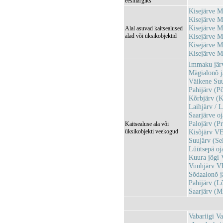
eesmärgiks
Kisejärve 
Kisejärve 
Kisejärve M
Alal asuvad kaitsealused
alad või üksikobjektid
Kisejärve M
Kisejärve 
Kisejärve 
Immaku jä
Mägialonõ 
Väikene Su
Pahijärv (
Kõrbjärv (
Laihjärv /
Saarjärve 
Palojärv (P
Kaitsealuse ala või
üksikobjekti veekogud
Kisõjärv V
Suujärv (S
Lüütsepä o
Kuura jõgi
Vuuhjärv 
Sõdaalonõ 
Pahijärv (
Saarjärv (
Vabariigi Va