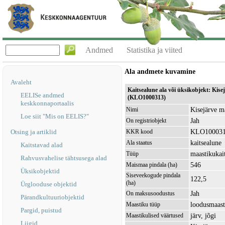
Andmed
Statistika ja viited
Ala andmete kuvamine
Avaleht
Kaitsealune ala või üksikobjekt: Kise
EELISe andmed
(KLO1000313)
keskkonnaportaalis
Kisejärve ma
Nimi
Loe siit "Mis on EELIS?"
Jah
On registriobjekt
KLO10003
Otsing ja artiklid
KKR kood
kaitsealune
Ala staatus
Kaitstavad alad
maastikukai
Tüüp
Rahvusvahelise tähtsusega alad
546
Maismaa pindala (ha)
Üksikobjektid
Siseveekogude pindala
122,5
(ha)
Ürglooduse objektid
Jah
On maksusoodustus
Pärandkultuuriobjektid
loodusmaast
Maastiku tüüp
Pargid, puistud
järv, jõgi
Maastikulised väärtused
Liigid