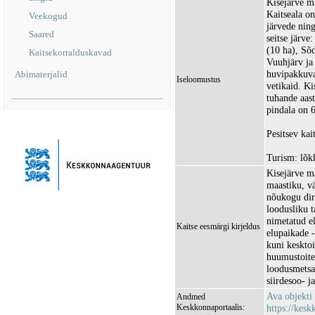
Kisejärve m
Kaitseala on
Veekogud
järvede ning
Saared
seitse järve
(10 ha), Sõd
Kaitsekorralduskavad
Vuuhjärv ja
huvipakkuvam
Abimaterjalid
Iseloomustus
vetikaid. Ki
tuhande aast
pindala on 
Pesitsev kai
Turism: lõk
Kisejärve m
maastiku, v
nõukogu dir
loodusliku t
nimetatud el
Kaitse eesmärgi kirjeldus
elupaikade -
kuni kesktoi
huumustoite
loodusmetsa
siirdesoo- j
Ava objekti
Andmed
Keskkonnaportaalis:
https://kesk