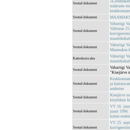
«Looduskaits
Seotud dokument
määruste mu
keskkonnatee
MAAMAKSUS
Seotud dokument
Vabariigi Va
Valitsuse 2
Seotud dokument
korrigeerim
maastikukai
Vabariigi Va
Seotud dokument
Maamaksu ko
Vabariigi Va
Kaitsekorra alus
maastikukait
Vabariigi V
Seotud dokument
"Kisejärve 
Keskkonnami
ja kaitstava
Seotud dokument
andmine
Kisejärve ma
Seotud dokument
kirjelduse k
VV 16. juun
juuni 1996.
Seotud dokument
kaitse-eeski
VV 25. sep
korrigeerim
Seotud dokument