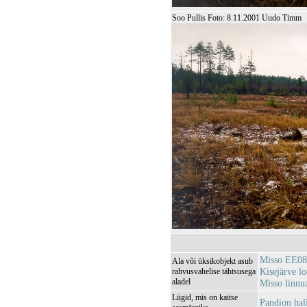
Soo Pullis Foto: 8.11.2001 Uudo Timm
Misso EE0
Ala või üksikobjekt asub
Kisejärve l
rahvusvahelise tähtsusega
aladel
Misso linn
Liigid, mis on kaitse
Pandion hali