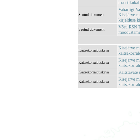
maastikukai
Vabariigi Va
Kisejärve ma
Seotud dokument
kirjelduse k
Võru RSN TK
Seotud dokument
moodustami
Kisejärve ma
Kaitsekorralduskava
kaitsekorra
Kisejärve ma
Kaitsekorralduskava
kaitsekorra
Kaitstavate
Kaitsekorralduskava
Kisejärve ma
Kaitsekorralduskava
kaitsekorra