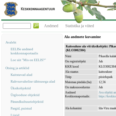
Andmed
Statistika ja viited
Ala andmete kuvamine
Avaleht
Kaitsealune ala või üksikobjekt: Pika
EELISe andmed
(KLO3002384)
keskkonnaportaalis
Nimi
Pikasilla kala
Loe siit "Mis on EELIS?"
On registriobjekt
Jah
KKR kood
KLO3002384
Otsing ja artiklid
Ala staatus
kaitsealune
Kaitstavad alad
Tüüp
püsielupaik
Rahvusvahelise tähtsusega alad
Maismaa pindala (ha)
12,56
On maksusoodustus
Jah
Üksikobjektid
Andmed
Ava objekti 
Ürglooduse objektid
Keskkonnaportaalis:
https://keskko
Pärandkultuuriobjektid
Pargid, puistud
Ala kohanimi
Ida-Viru maak
Liigid