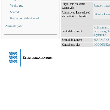
Liigid, mis on kaitse
Veekogud
Pandion halia
eesmärgiks
Saared
Alal asuvad kaitsealused
Pikasilla kal
alad või üksikobjektid
Kaitsekorralduskavad
Abimaterjalid
Kliimaministr
Seotud dokument
rahvuspargi l
algatamine "
Seotud dokument
MAAMAKSUSE
Kaitsekorra alus
LOODUSKAIT