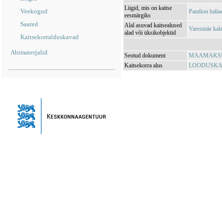
Liigid, mis on kaitse
Veekogud
Pandion halia
eesmärgiks
Saared
Alal asuvad kaitsealused
Varesmäe kal
alad või üksikobjektid
Kaitsekorralduskavad
Abimaterjalid
Seotud dokument
MAAMAKSUSE
Kaitsekorra alus
LOODUSKAIT