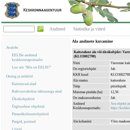
Andmed
Statistika ja viited
Ala andmete kuvamine
Avaleht
Kaitsealune ala või üksikobjekt: Var
EELISe andmed
(KLO3002790)
keskkonnaportaalis
Nimi
Varesmäe kala
Loe siit "Mis on EELIS?"
On registriobjekt
Jah
KKR kood
KLO3002790
Otsing ja artiklid
Ala staatus
kaitsealune
Kaitstavad alad
Tüüp
püsielupaik
Rahvusvahelise tähtsusega alad
Maismaa pindala (ha)
12,56
On maksusoodustus
Jah
Üksikobjektid
Andmed
Ava objekti 
Ürglooduse objektid
Keskkonnaportaalis:
https://keskko
Pärandkultuuriobjektid
Pargid, puistud
Ala kohanimi
Võru maakond
Liigid