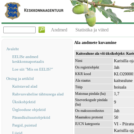
Andmed
Statistika ja viited
Ala andmete kuvamine
Avaleht
Kaitsealune ala või üksikobjekt: Kari
EELISe andmed
Karisilla oj
Nimi
keskkonnaportaalis
Jah
On registriobjekt
Loe siit "Mis on EELIS?"
KLO20000
KKR kood
Otsing ja artiklid
kaitsealune
Ala staatus
Kaitstavad alad
hoiuala
Tüüp
1,7
Maismaa pindala (ha)
Rahvusvahelise tähtsusega alad
Siseveekogude pindala
Üksikobjektid
9
(ha)
Ürglooduse objektid
Jah
On maksusoodustus
50
Pärandkultuuriobjektid
Maamaksu protsent
VI - Piirat
IUCN kategooria
Pargid, puistud
Karisilla o
Liigid