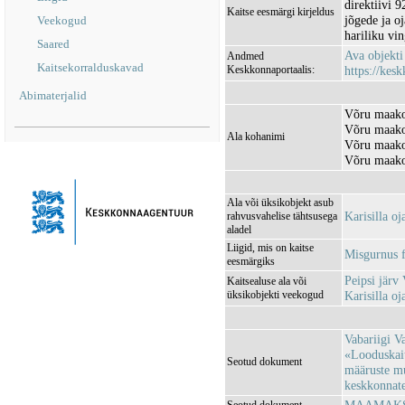
direktiivi 
Kaitse eesmärgi kirjeldus
jõgede ja oj
Veekogud
hariliku vin
Saared
Ava objekt
Andmed
Kaitsekorralduskavad
Keskkonnaportaalis:
https://kesk
Abimaterjalid
Võru maakon
Võru maako
Ala kohanimi
Võru maako
Võru maako
Ala või üksikobjekt asub
Karisilla o
rahvusvahelise tähtsusega
aladel
Liigid, mis on kaitse
Misgurnus fo
eesmärgiks
Peipsi jär
Kaitsealuse ala või
üksikobjekti veekogud
Karisilla 
Vabariigi V
«Looduskait
Seotud dokument
määruste m
keskkonnatee