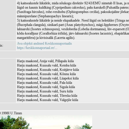
4) kaitsealustele liikidele, mida nõukogu direktiiv 92/43/EMÜ nimetab II lisas, ja
liigid on kaunis kuldking (Cypripedium calceolus), palu-karukell (Pulsatilla patens)
(Saxifraga hirculus), rohe-vesihobu (Ophiogomphus cecilia), paksukojaline jõekar
männipurelane (Stephanopachys linearis);
5) kaitsealustele liikidele ja nende elupaikadele. Need liigid on heletilder (Tringa n
(Bucephala clangula), sinikael-part (Anas platyrhynchos), mägi-lipphernes (Oxytr
lahnarohi (Isoetes echinospora), vesilobeelia (Lobelia dortmanna), liiv-esparsett (
kõdu-koralljuur (Corallorhiza trifida), järv-lahnarohi (Isoetes lacustris), ebapärlika
margaritifera) ja kivisisalik (Lacerta agilis).
Ava objekti andmed Keskkonnaportaalis
is:
https://keskkonnaportaal.ee/...
Harju maakond, Anija vald, Pillapalu küla
Harju maakond, Kuusalu vald, Kemba küla
Harju maakond, Kuusalu vald, Koitjärve küla
Harju maakond, Kuusalu vald, Kõnnu küla
Harju maakond, Kuusalu vald, Liiapeksi küla
Harju maakond, Kuusalu vald, Pala küla
Harju maakond, Kuusalu vald, Sigula küla
Harju maakond, Kuusalu vald, Suru küla
Harju maakond, Kuusalu vald, Tõreska küla
Harju maakond, Kuusalu vald, Valgejõe küla
09.1998I U.Timm