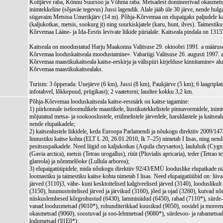
Koitjärve raba, Kõnnu Suursoo ja Võhma raba. Metsadest domineerivad okasmet
inimtekkeline (sõjaväe tegevus) Jussi lagendik. Alale jääb üle 30 järve, nende hulg
sügavaim Metstoa Umerikjärv (14 m). Põhja-Kõrvemaa on elupaigaks paljudele kait
(kaljukotkas, metsis, sookurg jt) ning suurkiskjatele (karu, hunt, ilves). Taimestik
Kõrvemaa Lääne- ja Ida-Eestis levivate liikide piirialale. Kaitseala pindala on 1315
Kaitseala on moodustatud Harju Maakonna Valitsuse 29. oktoobri 1991. a määrus
Kõrvemaa looduskaitseala moodustamine». Vabariigi Valitsuse 26. augusti 1997. 
Kõrvemaa maastikukaitseala kaitse-eeskirja ja välispiiri kirjelduse kinnitamine» alu
Kõrvemaa maastikukaitsealaks.
Turism: 3 õpperada: Uuejärve (6 km), Jussi (8 km), Paukjärve (5 km); 6 laagriplat
infotahvel, lõkkepuud, prügikast); 2 vaatetorni; laudtee kokku 3,2 km.
Põhja-Kõrvemaa looduskaitseala kaitse-eesmärk on kaitse tagamine:
1) piirkonnale iseloomulikele maastikele, liustikutekkelistele pinnavormidele, inim
mõjutatud metsa- ja sookooslustele, eriilmelistele järvedele, haruldastele ja kaitsealu
nende elupaikadele;
2) kaitsealustele liikidele, keda Euroopa Parlamendi ja nõukogu direktiiv 2009/14
linnustiku kaitse kohta (ELT L 20, 26.01.2010, lk 7–25) nimetab I lisas, ning nende
pesitsuspaikadele. Need liigid on kaljukotkas (Aquila chrysaetos), laululuik (Cyg
(Gavia arctica), metsis (Tetrao urogallus), rüüt (Pluvialis apricaria), teder (Tetrao t
glareola) ja nõmmelõoke (Lullula arborea);
3) elupaigatüüpidele, mida nõukogu direktiiv 92/43/EMÜ looduslike elupaikade n
loomastiku ja taimestiku kaitse kohta nimetab I lisas. Need elupaigatüübid on: liiva
järved (3110)3, vähe- kuni kesktoitelised kalgiveelised järved (3140), looduslikult 
(3150), huumustoitelised järved ja järvikud (3160), jõed ja ojad (3260), kuivad 
niiskuslembesed kõrgrohustud (6430), lamminiidud (6450), rabad (7110*), siirde-
vanad loodusmetsad (9010*), rohunditerikkad kuusikud (9050), oosidel ja moreeni
okasmetsad (9060), soostuvad ja soo-lehtmetsad (9080*), siirdesoo- ja rabamets
lodumetsad (91E0*);