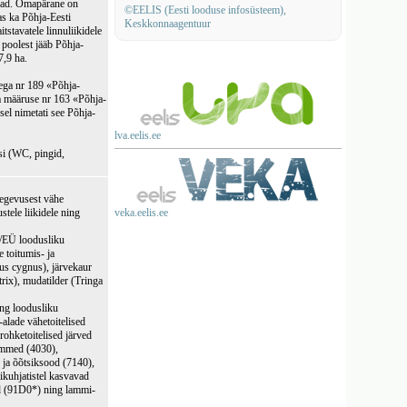
sad. Omapärane on
©EELIS (Eesti looduse infosüsteem),
as ka Põhja-Eesti
Keskkonnaagentuur
stavatele linnuliikidele
u poolest jääb Põhja-
7,9 ha.
ega nr 189 «Põhja-
a määruse nr 163 «Põhja-
sel nimetati see Põhja-
lva.eelis.ee
si (WC, pingid,
tegevusest vähe
stele liikidele ning
veka.eelis.ee
7/EÜ loodusliku
 toitumis- ja
nus cygnus), järvekaur
etrix), mudatilder (Tringa
ing loodusliku
-alade vähetoitelised
rohketoitelised järved
nõmmed (4030),
 ja õõtsiksood (7140),
kuhjatistel kasvavad
ad (91D0*) ning lammi-