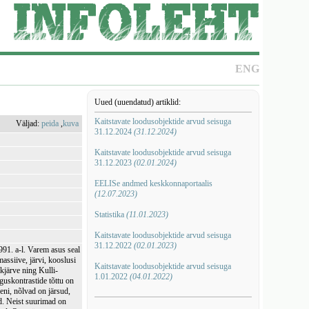
ENG
Uued (uuendatud) artiklid:
Kaitstavate loodusobjektide arvud seisuga
Väljad:
peida
,
kuva
31.12.2024
(31.12.2024)
Kaitstavate loodusobjektide arvud seisuga
31.12.2023
(02.01.2024)
EELISe andmed keskkonnaportaalis
(12.07.2023)
Statistika
(11.01.2023)
Kaitstavate loodusobjektide arvud seisuga
31.12.2022
(02.01.2023)
91. a-l. Varem asus seal
assiive, järvi, kooslusi
Kaitstavate loodusobjektide arvud seisuga
kjärve ning Kulli-
1.01.2022
(04.01.2022)
guskontrastide tõttu on
eni, nõlvad on järsud,
ad. Neist suurimad on