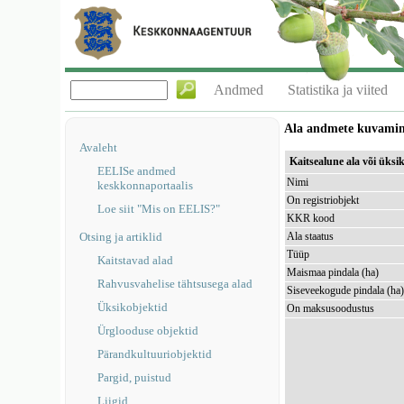
Andmed
Statistika ja viited
Ala andmete kuvami
Avaleht
Kaitsealune ala või üks
EELISe andmed
Nimi
keskkonnaportaalis
On registriobjekt
Loe siit "Mis on EELIS?"
KKR kood
Otsing ja artiklid
Ala staatus
Tüüp
Kaitstavad alad
Maismaa pindala (ha)
Rahvusvahelise tähtsusega alad
Siseveekogude pindala (ha
Üksikobjektid
On maksusoodustus
Ürglooduse objektid
Pärandkultuuriobjektid
Pargid, puistud
Liigid