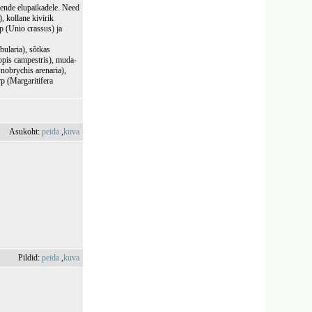
 nende elupaikadele. Need
, kollane kivirik
p (Unio crassus) ja
ebularia), sõtkas
opis campestris), muda-
Onobrychis arenaria),
rp (Margaritifera
Asukoht:
peida
,
kuva
Pildid:
peida
,
kuva