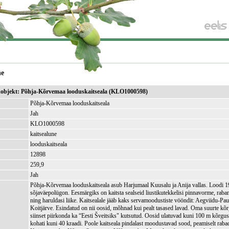
ne
ikobjekt: Põhja-Kõrvemaa looduskaitseala (KLO1000598)
Põhja-Kõrvemaa looduskaitseala
Jah
KLO1000598
kaitsealune
looduskaitseala
12898
)
259,9
Jah
Põhja-Kõrvemaa looduskaitseala asub Harjumaal Kuusalu ja Anija vallas. Loodi 19
sõjaväepolügon. Eesmärgiks on kaitsta sealseid liustikutekkelisi pinnavorme, rabam
ning haruldasi liike. Kaitsealale jääb kaks servamoodustiste vööndit: Aegviidu-Pau
Koitjärve. Esindatud on nii oosid, mõhnad kui pealt tasased lavad. Oma suurte kõr
siinset piirkonda ka “Eesti Šveitsiks" kutsutud. Oosid ulatuvad kuni 100 m kõrgus
kohati kuni 40 kraadi. Poole kaitseala pindalast moodustavad sood, peamiselt rab