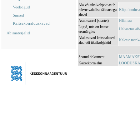
Ala või üksikobjekt asub
Veekogud
rahvusvahelise tähtsusega
Kõpu loodusa
aladel
Saared
Asub saarel (saartel)
Hiiumaa
Kaitsekorralduskavad
Liigid, mis on kaitse
Haliaeetus alb
eesmärgiks
Abimaterjalid
Alal asuvad kaitsealused
Kaleste merik
alad või üksikobjektid
Seotud dokument
MAAMAKSUSE
Kaitsekorra alus
LOODUSKAIT