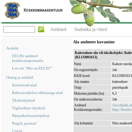
Andmed
Statistika ja viited
Ala andmete kuvamine
Avaleht
Kaitsealune ala või üksikobjekt: Kale
EELISe andmed
(KLO3001613)
keskkonnaportaalis
Nimi
Kaleste merik
Loe siit "Mis on EELIS?"
On registriobjekt
Jah
KKR kood
KLO3001613
Otsing ja artiklid
Ala staatus
kaitsealune
Kaitstavad alad
Tüüp
püsielupaik
Rahvusvahelise tähtsusega alad
Maismaa pindala (ha)
6,3
On maksusoodustus
Jah
Üksikobjektid
Andmed
Ava objekti 
Ürglooduse objektid
Keskkonnaportaalis:
https://keskko
Pärandkultuuriobjektid
Pargid, puistud
Ala kohanimi
Hiiu maakond,
Liigid