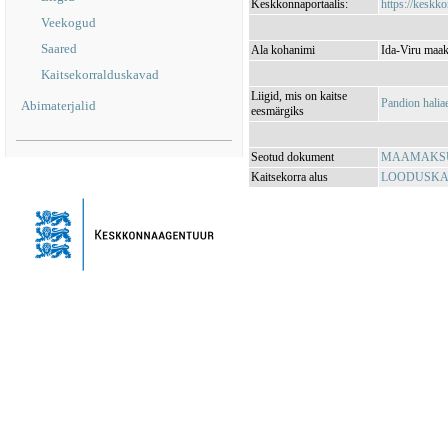
Keskkonnaportaalis:
https://keskko
Veekogud
Saared
Ala kohanimi
Ida-Viru maak
Kaitsekorralduskavad
Liigid, mis on kaitse
Pandion halia
Abimaterjalid
eesmärgiks
Seotud dokument
MAAMAKSUSE
Kaitsekorra alus
LOODUSKAIT