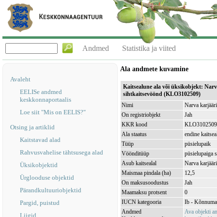
Andmed
Statistika ja viited
Ala andmete kuvamine
Avaleht
Kaitsealune ala või üksikobjekt: Nar
EELISe andmed
sihtkaitsevöönd (KLO3102509)
keskkonnaportaalis
Nimi
Narva karjäär
Loe siit "Mis on EELIS?"
On registriobjekt
Jah
KKR kood
KLO3102509
Otsing ja artiklid
Ala staatus
endine kaitsea
Kaitstavad alad
Tüüp
püsielupaik
Rahvusvahelise tähtsusega alad
Vöönditüüp
püsielupaiga 
Asub kaitsealal
Narva karjäär
Üksikobjektid
Maismaa pindala (ha)
12,5
Ürglooduse objektid
On maksusoodustus
Jah
Pärandkultuuriobjektid
Maamaksu protsent
0
IUCN kategooria
Ib - Kõnnuma
Pargid, puistud
Andmed
Ava objekti 
Liigid