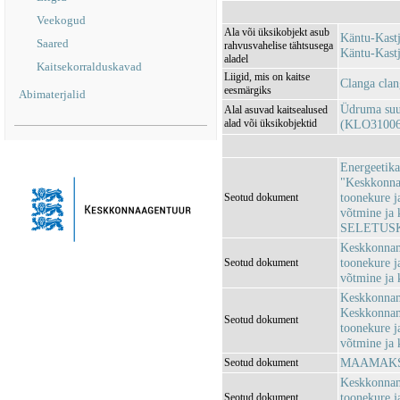
Veekogud
Ala või üksikobjekt asub
Käntu-Kast
Saared
rahvusvahelise tähtsusega
Käntu-Kast
aladel
Kaitsekorralduskavad
Liigid, mis on kaitse
Clanga clan
eesmärgiks
Abimaterjalid
Üdruma suur
Alal asuvad kaitsealused
alad või üksikobjektid
(KLO31006
Energeetika
"Keskkonnam
toonekure j
Seotud dokument
võtmine ja 
SELETUSK
Keskkonnami
toonekure j
Seotud dokument
võtmine ja 
Keskkonnami
Keskkonnami
Seotud dokument
toonekure j
võtmine ja 
MAAMAKSU
Seotud dokument
Keskkonnami
toonekure j
Seotud dokument