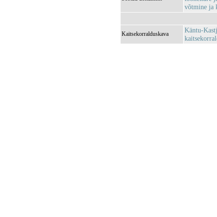
võtmine ja k
Käntu-Kastj
Kaitsekorralduskava
kaitsekorra