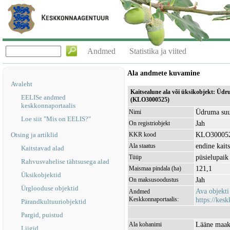
Andmed
Statistika ja viited
Ala andmete kuvamine
Avaleht
Kaitsealune ala või üksikobjekt: Üd
EELISe andmed
(KLO3000525)
keskkonnaportaalis
Üdruma suu
Nimi
Loe siit "Mis on EELIS?"
Jah
On registriobjekt
KLO30005
Otsing ja artiklid
KKR kood
endine kait
Ala staatus
Kaitstavad alad
püsielupaik
Tüüp
Rahvusvahelise tähtsusega alad
121,1
Maismaa pindala (ha)
Üksikobjektid
Jah
On maksusoodustus
Ürglooduse objektid
Ava objekt
Andmed
Keskkonnaportaalis:
https://kesk
Pärandkultuuriobjektid
Pargid, puistud
Lääne maako
Ala kohanimi
Liigid