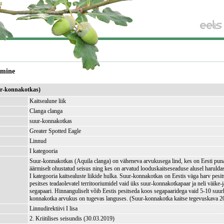
amine
ur-konnakotkas)
Kaitsealune liik
Clanga clanga
suur-konnakotkas
Greater Spotted Eagle
Linnud
I kategooria
Suur-konnakotkas (Aquila clanga) on väheneva arvukusega lind, kes on Eesti puna
äärmiselt ohustatud seisus ning kes on arvatud looduskaitseseaduse alusel haruldas
I kategooria kaitsealuste liikide hulka. Suur-konnakotkas on Eestis väga harv pesits
pesitses teadaolevatel territooriumidel vaid üks suur-konnakotkapaar ja neli väike
segapaari. Hinnanguliselt võib Eestis pesitseda koos segapaaridega vaid 5-10 suu
konnakotka arvukus on tugevas languses. (Suur-konnakotka kaitse tegevuskava 2
Linnudirektiivi I lisa
2. Kriitilises seisundis (30.03.2019)