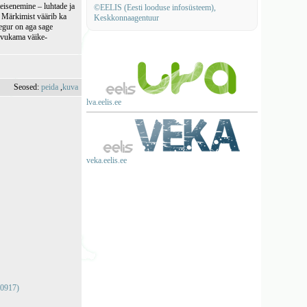
eisenemine – luhtade ja
©EELIS (Eesti looduse infosüsteem),
. Märkimist väärib ka
Keskkonnaagentuur
egur on aga sage
rvukama väike-
Seosed:
peida
,
kuva
lva.eelis.ee
veka.eelis.ee
00917)