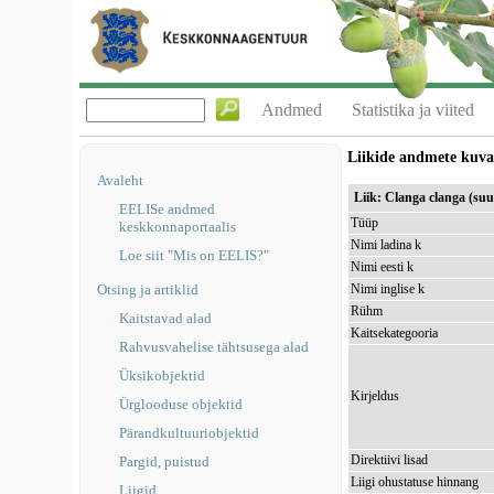
Andmed
Statistika ja viited
Liikide andmete kuv
Avaleht
Liik: Clanga clanga (su
EELISe andmed
Tüüp
keskkonnaportaalis
Nimi ladina k
Loe siit "Mis on EELIS?"
Nimi eesti k
Otsing ja artiklid
Nimi inglise k
Rühm
Kaitstavad alad
Kaitsekategooria
Rahvusvahelise tähtsusega alad
Üksikobjektid
Kirjeldus
Ürglooduse objektid
Pärandkultuuriobjektid
Direktiivi lisad
Pargid, puistud
Liigi ohustatuse hinnang
Liigid