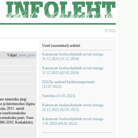
ENG
Uued (uuendatud) artiklid:
Kaitstavate loodusobjektide arvud seisuga
Väljad:
peida
,
kuva
31.12.2024
(31.12.2024)
Kaitstavate loodusobjektide arvud seisuga
31.12.2023
(02.01.2024)
EELISe andmed keskkonnaportaalis
(12.07.2023)
Statistika
(11.01.2023)
se nimestiku järgi
e ja hävimisohus liigina
Kaitstavate loodusobjektide arvud seisuga
eja, 2011. aastal
31.12.2022
(02.01.2023)
-ja suurkonnakotka
rkonnakotka paari. Suur-
Kaitstavate loodusobjektide arvud seisuga
006-2010, Kotkaklubi).
1.01.2022
(04.01.2022)