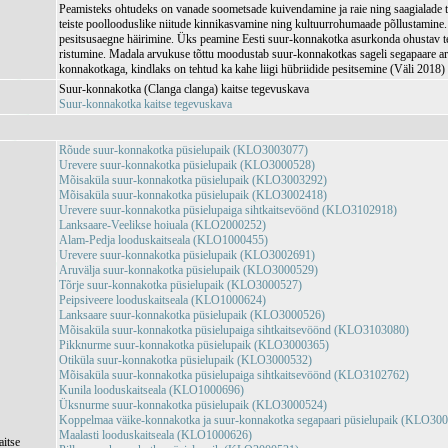
Peamisteks ohtudeks on vanade soometsade kuivendamine ja raie ning saagialade t
teiste poollooduslike niitude kinnikasvamine ning kultuurrohumaade põllustamine
pesitsusaegne häirimine. Üks peamine Eesti suur-konnakotka asurkonda ohustav t
ristumine. Madala arvukuse tõttu moodustab suur-konnakotkas sageli segapaare a
konnakotkaga, kindlaks on tehtud ka kahe liigi hübriidide pesitsemine (Väli 2018)
Suur-konnakotka (Clanga clanga) kaitse tegevuskava
Suur-konnakotka kaitse tegevuskava
Rõude suur-konnakotka püsielupaik (KLO3003077)
Urevere suur-konnakotka püsielupaik (KLO3000528)
Mõisaküla suur-konnakotka püsielupaik (KLO3003292)
Mõisaküla suur-konnakotka püsielupaik (KLO3002418)
Urevere suur-konnakotka püsielupaiga sihtkaitsevöönd (KLO3102918)
Lanksaare-Veelikse hoiuala (KLO2000252)
Alam-Pedja looduskaitseala (KLO1000455)
Urevere suur-konnakotka püsielupaik (KLO3002691)
Aruvälja suur-konnakotka püsielupaik (KLO3000529)
Tõrje suur-konnakotka püsielupaik (KLO3000527)
Peipsiveere looduskaitseala (KLO1000624)
Lanksaare suur-konnakotka püsielupaik (KLO3000526)
Mõisaküla suur-konnakotka püsielupaiga sihtkaitsevöönd (KLO3103080)
Pikknurme suur-konnakotka püsielupaik (KLO3000365)
Otiküla suur-konnakotka püsielupaik (KLO3000532)
Mõisaküla suur-konnakotka püsielupaiga sihtkaitsevöönd (KLO3102762)
Kunila looduskaitseala (KLO1000696)
Üksnurme suur-konnakotka püsielupaik (KLO3000524)
Koppelmaa väike-konnakotka ja suur-konnakotka segapaari püsielupaik (KLO30
Maalasti looduskaitseala (KLO1000626)
aitse