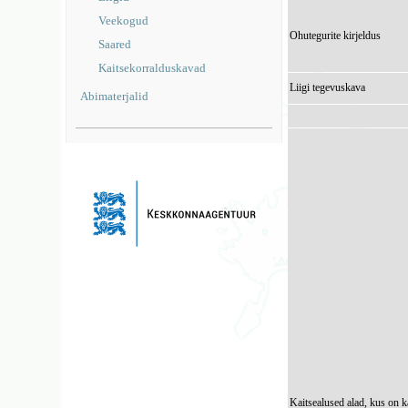
Veekogud
Ohutegurite kirjeldus
Saared
Kaitsekorralduskavad
Liigi tegevuskava
Abimaterjalid
Kaitsealused alad, kus on k