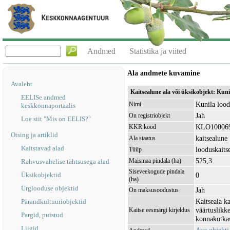
Andmed
Statistika ja viited
Ala andmete kuvamine
Avaleht
Kaitsealune ala või üksikobjekt: Kun
EELISe andmed
Kunila lood
Nimi
keskkonnaportaalis
Jah
On registriobjekt
Loe siit "Mis on EELIS?"
KLO10006
KKR kood
Otsing ja artiklid
kaitsealune
Ala staatus
Kaitstavad alad
looduskaits
Tüüp
525,3
Maismaa pindala (ha)
Rahvusvahelise tähtsusega alad
Siseveekogude pindala
Üksikobjektid
0
(ha)
Ürglooduse objektid
Jah
On maksusoodustus
Kaitseala ka
Pärandkultuuriobjektid
väärtuslikke
Kaitse eesmärgi kirjeldus
Pargid, puistud
konnakotkas
Liigid