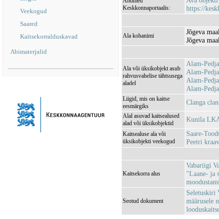
Ava objekt
Andmed
Keskkonnaportaalis:
https://kesk
Veekogud
Saared
Jõgeva maak
Ala kohanimi
Kaitsekorralduskavad
Jõgeva maa
Abimaterjalid
Alam-Pedja
Ala või üksikobjekt asub
Alam-Pedj
rahvusvahelise tähtsusega
Alam-Pedja
aladel
Alam-Pedja
Liigid, mis on kaitse
Clanga clan
eesmärgiks
Alal asuvad kaitsealused
Kunila LKA
alad või üksikobjektid
Saare-Too
Kaitsealuse ala või
üksikobjekti veekogud
Peetri kra
Vabariigi V
"Laane- ja 
Kaitsekorra alus
moodustamin
Seletuskiri 
määrusele n
Seotud dokument
looduskaits