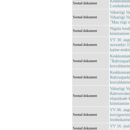
Keskkonnami
Seotud dokument
Looduskaits
Vabariigi Va
Vabariigi Va
Seotud dokument
"Maa riigi 
Nigula loodu
Seotud dokument
kinnitamine 
VV 30. augu
novembri 19
Seotud dokument
kaitse-eeski
Keskkonnami
"Rahvuspark
Seotud dokument
korraldamis
Keskkonnami
Rahvusparki
Seotud dokument
korraldamis
Vabariigi Va
Rahvusvahel
Seotud dokument
elupaikade 
kinnitamine
VV 06. augu
korrigeerim
Seotud dokument
looduskaitse
VV 16. juul
Seotud dokument