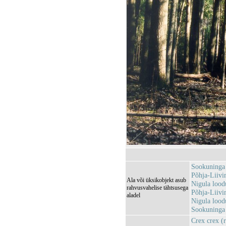
Sookuninga
Põhja-Liiv
Ala või üksikobjekt asub
Nigula lood
rahvusvahelise tähtsusega
Põhja-Liiv
aladel
Nigula loo
Sookuninga 
Crex crex (