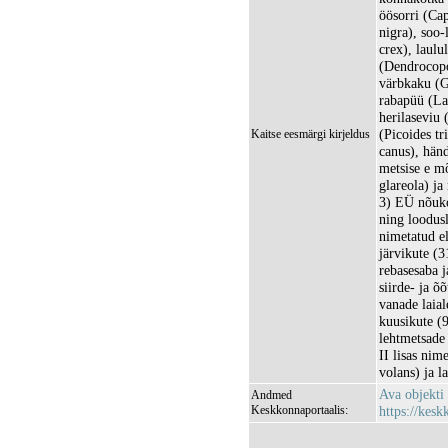
öösorri (Ca
nigra), soo-
crex), laulu
(Dendrocopo
värbkaku (G
rabapüü (La
herilaseviu 
(Picoides tr
Kaitse eesmärgi kirjeldus
canus), händ
metsise e mõ
glareola) ja
3) EÜ nõuko
ning loodusl
nimetatud el
järvikute (3
rebasesaba 
siirde- ja 
vanade laial
kuusikute (
lehtmetsade
II lisas nim
volans) ja la
Ava objekti
Andmed
Keskkonnaportaalis:
https://kesk