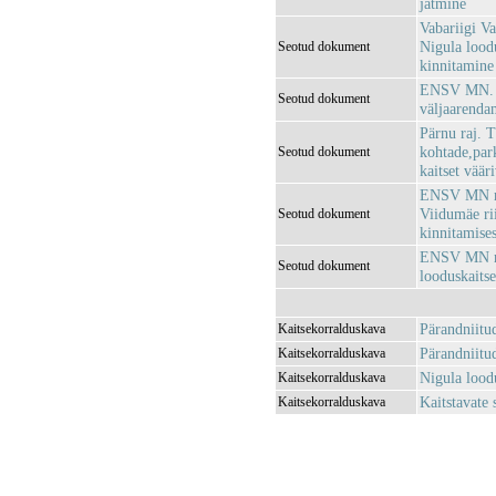
jätmine
Vabariigi V
Nigula loodu
Seotud dokument
kinnitamine
ENSV MN. mä
Seotud dokument
väljaarenda
Pärnu raj. 
kohtade,park
Seotud dokument
kaitset väär
ENSV MN mä
Viidumäe rii
Seotud dokument
kinnitamises
ENSV MN mää
Seotud dokument
looduskaits
Pärandniitu
Kaitsekorralduskava
Pärandniitu
Kaitsekorralduskava
Nigula lood
Kaitsekorralduskava
Kaitstavate
Kaitsekorralduskava