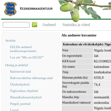
Andmed
Statistika ja viited
Ala andmete kuvamine
Avaleht
Kaitsealune ala või üksikobjekt: Nig
EELISe andmed
Nigula lood
Nimi
keskkonnaportaalis
Jah
On registriobjekt
Loe siit "Mis on EELIS?"
KLO10002
KKR kood
Otsing ja artiklid
kaitsealune
Ala staatus
Kaitstavad alad
looduskaitse
Tüüp
6356,9
Maismaa pindala (ha)
Rahvusvahelise tähtsusega alad
Siseveekogude pindala
Üksikobjektid
74,4
(ha)
Ürglooduse objektid
Jah
On maksusoodustus
soomaastik
Pärandkultuuriobjektid
Maastiku tüüp
sookooslus
Maastikulised väärtused
Pargid, puistud
Nigula lood
Liigid