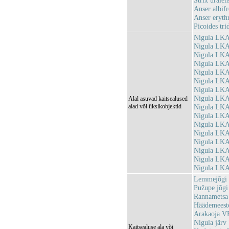
Strix uralen
Anser albifr
Anser eryth
Picoides tri
Nigula LKA
Nigula LKA
Nigula LKA
Nigula LKA
Nigula LKA
Nigula LKA
Nigula LKA
Nigula LKA
Alal asuvad kaitsealused
alad või üksikobjektid
Nigula LKA
Nigula LKA
Nigula LKA
Nigula LKA
Nigula LKA
Nigula LKA
Nigula LKA,
Nigula LKA
Lemmejõgi
Pužupe jõg
Rannametsa
Häädemeest
Arakaoja V
Nigula jär
Kaitsealuse ala või