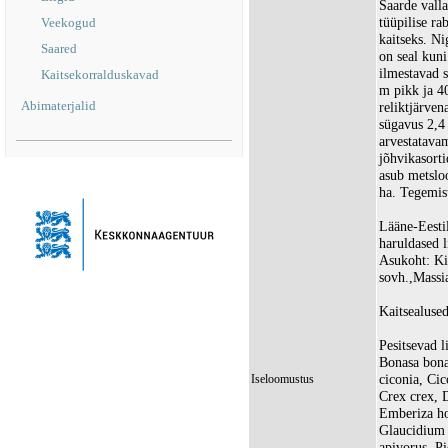
Saarde valla
tüüpilise ra
Veekogud
kaitseks. Ni
Saared
on seal kun
ilmestavad 
Kaitsekorralduskavad
m pikk ja 4
Abimaterjalid
reliktjärven
sügavus 2,4
arvestatava
jõhvikasorti
asub metslo
ha. Tegemis
Lääne-Eesti
haruldased l
Asukoht: Ki
sovh.,Massi
Kaitsealused
Pesitsevad l
Bonasa bona
ciconia, Cic
Iseloomustus
Crex crex, 
Emberiza ho
Glaucidium 
apivorus, Pi