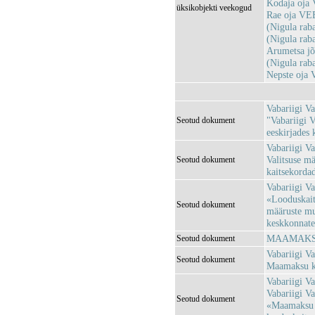
Kodaja oja
üksikobjekti veekogud
Rae oja VE
(Nigula ra
(Nigula ra
Arumetsa j
(Nigula ra
Nepste oja
Vabariigi Va
"Vabariigi V
Seotud dokument
eeskirjades
Vabariigi Va
Valitsuse mä
Seotud dokument
kaitsekorda
Vabariigi Va
«Looduskaits
Seotud dokument
määruste mu
keskkonnatee
MAAMAKSUS
Seotud dokument
Vabariigi Va
Seotud dokument
Maamaksu ko
Vabariigi Va
Vabariigi Va
Seotud dokument
«Maamaksu k