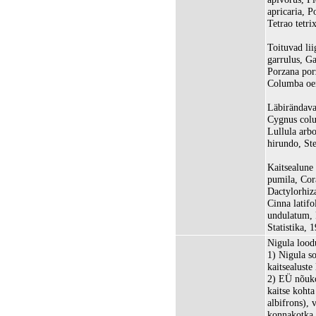
apricaria, P
Tetrao tetri
Toituvad lii
garrulus, Ga
Porzana por
Columba oe
Läbirändavad
Cygnus colu
Lullula arbo
hirundo, Ste
Kaitsealune
pumila, Cora
Dactylorhiza
Cinna latif
undulatum, 
Statistika, 
Nigula lood
1) Nigula so
kaitsealuste
2) EÜ nõuko
kaitse kohta
albifrons), 
konnakotka 