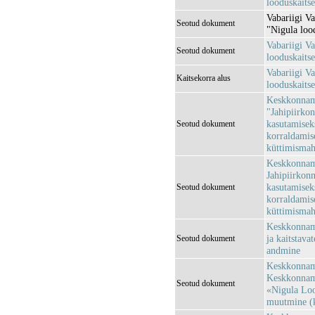
looduskaits
Vabariigi Va
Seotud dokument
"Nigula loo
Vabariigi Va
Seotud dokument
looduskaitse
Vabariigi Va
Kaitsekorra alus
looduskaits
Keskkonnami
"Jahipiirkon
kasutamisek
Seotud dokument
korraldamise
küttimismaht
Keskkonnami
Jahipiirkonn
kasutamisek
Seotud dokument
korraldamise
küttimismah
Keskkonnami
ja kaitstava
Seotud dokument
andmine
Keskkonnami
Keskkonnami
Seotud dokument
«Nigula Loo
muutmine (k