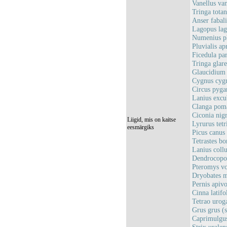
Vanellus van
Tringa totan
Anser fabali
Lagopus lag
Numenius ph
Pluvialis ap
Ficedula pa
Tringa glare
Glaucidium 
Cygnus cygn
Circus pyga
Lanius excub
Clanga poma
Ciconia nig
Liigid, mis on kaitse
Lyrurus tetr
eesmärgiks
Picus canus 
Tetrastes bo
Lanius collu
Dendrocopos
Pteromys vo
Dryobates m
Pernis apivo
Cinna latifo
Tetrao uroga
Grus grus (
Caprimulgus