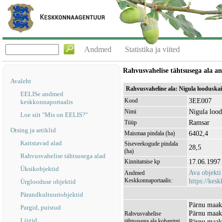
Andmed
Statistika ja viited
Rahvusvahelise tähtsusega ala 
Avaleht
Rahvusvaheline ala: Nigula looduska
EELISe andmed
3EE007
Kood
keskkonnaportaalis
Nigula lood
Nimi
Loe siit "Mis on EELIS?"
Ramsar
Tüüp
Otsing ja artiklid
6402,4
Maismaa pindala (ha)
Kaitstavad alad
Siseveekogude pindala
28,5
(ha)
Rahvusvahelise tähtsusega alad
17.06.1997
Kinnitamise kp
Üksikobjektid
Ava objekt
Andmed
Keskkonnaportaalis:
https://kesk
Ürglooduse objektid
Pärandkultuuriobjektid
Pärnu maako
Pargid, puistud
Pärnu maak
Rahvusvahelise
Liigid
tähtsusega ala kohanimi
Pärnu maako