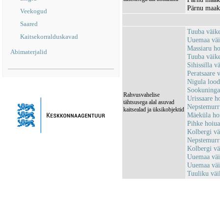
Pärnu maako
Veekogud
Saared
Tuuba väik
Kaitsekorralduskavad
Uuemaa väi
Massiaru h
Abimaterjalid
Tuuba väik
Sihissilla 
Peratsaare
Nigula loo
Sookuninga
Rahvusvahelise
Urissaare 
tähtsusega alal asuvad
Nepstemurr
kaitsealad ja üksikobjektid
Mäeküla ho
Pihke hoiu
Kolbergi v
Nepstemurr
Kolbergi v
Uuemaa väi
Uuemaa väi
Tuuliku vä