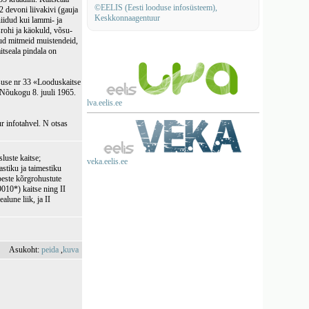
©EELIS (Eesti looduse infosüsteem),
12 devoni liivakivi (gauja
Keskkonnaagentuur
niidud kui lammi- ja
srohi ja käokuld, võsu-
otud mitmeid muistendeid,
itseala pindala on
suse nr 33 «Looduskaitse
e Nõukogu 8. juuli 1965.
lva.eelis.ee
ur infotahvel. N otsas
sluste kaitse;
veka.eelis.ee
stiku ja taimestiku
mbeste kõrgrohustute
9010*) kaitse ning II
alune liik, ja II
Asukoht:
peida
,
kuva