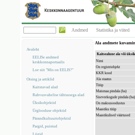
Andmed
Statistika ja viited
Ala andmete kuvami
Avaleht
Kaitsealune ala või üks
EELISe andmed
Nimi
keskkonnaportaalis
On registriobjekt
Loe siit "Mis on EELIS?"
KKR kood
Otsing ja artiklid
Ala staatus
Tüüp
Kaitstavad alad
Maismaa pindala (ha)
Rahvusvahelise tähtsusega alad
Siseveekogude pindala (ha
Üksikobjektid
On maksusoodustus
Maastiku tüüp
Ürglooduse objektid
Maastikulised väärtused
Pärandkultuuriobjektid
Pargid, puistud
Liigid