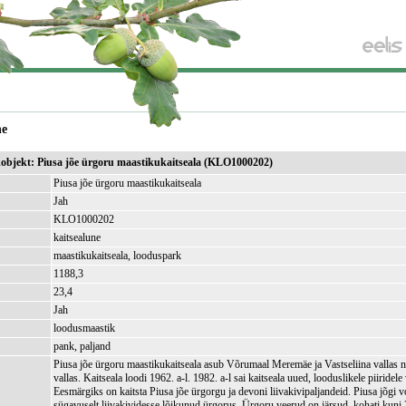
ne
ikobjekt: Piusa jõe ürgoru maastikukaitseala (KLO1000202)
Piusa jõe ürgoru maastikukaitseala
Jah
KLO1000202
kaitsealune
maastikukaitseala, looduspark
1188,3
)
23,4
Jah
loodusmaastik
pank, paljand
Piusa jõe ürgoru maastikukaitseala asub Võrumaal Meremäe ja Vastseliina vallas
vallas. Kaitseala loodi 1962. a-l. 1982. a-l sai kaitseala uued, looduslikele piiridele
Eesmärgiks on kaitsta Piusa jõe ürgorgu ja devoni liivakivipaljandeid. Piusa jõgi 
sügavuselt liivakividesse lõikunud ürgorus. Ürgoru veerud on järsud, kohati kuni 