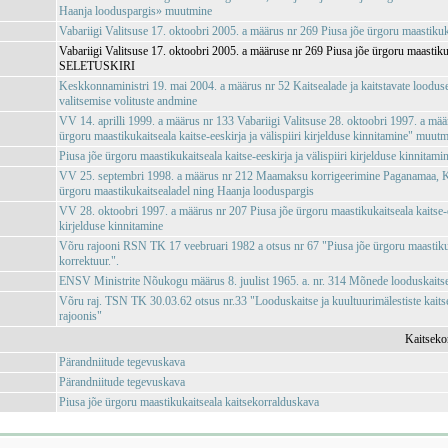
Haanja looduspargis» muutmine
Vabariigi Valitsuse 17. oktoobri 2005. a määrus nr 269 Piusa jõe ürgoru maastikuka
Vabariigi Valitsuse 17. oktoobri 2005. a määruse nr 269 Piusa jõe ürgoru maastikuk
SELETUSKIRI
Keskkonnaministri 19. mai 2004. a määrus nr 52 Kaitsealade ja kaitstavate loodus
valitsemise volituste andmine
VV 14. aprilli 1999. a määrus nr 133 Vabariigi Valitsuse 28. oktoobri 1997. a mää
ürgoru maastikukaitseala kaitse-eeskirja ja välispiiri kirjelduse kinnitamine" muut
Piusa jõe ürgoru maastikukaitseala kaitse-eeskirja ja välispiiri kirjelduse kinnitamin
VV 25. septembri 1998. a määrus nr 212 Maamaksu korrigeerimine Paganamaa, Ki
ürgoru maastikukaitsealadel ning Haanja looduspargis
VV 28. oktoobri 1997. a määrus nr 207 Piusa jõe ürgoru maastikukaitseala kaitse-ee
kirjelduse kinnitamine
Võru rajooni RSN TK 17 veebruari 1982 a otsus nr 67 "Piusa jõe ürgoru maastikuk
korrektuur.".
ENSV Ministrite Nõukogu määrus 8. juulist 1965. a. nr. 314 Mõnede looduskaits
Võru raj. TSN TK 30.03.62 otsus nr.33 "Looduskaitse ja kuultuurimälestiste kait
rajoonis"
Kaitseko
Pärandniitude tegevuskava
Pärandniitude tegevuskava
Piusa jõe ürgoru maastikukaitseala kaitsekorralduskava