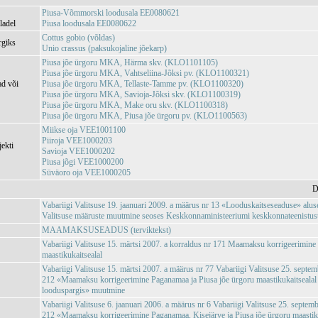
Piusa-Võmmorski loodusala EE0080621
ladel
Piusa loodusala EE0080622
Cottus gobio (võldas)
rgiks
Unio crassus (paksukojaline jõekarp)
Piusa jõe ürgoru MKA, Härma skv. (KLO1101105)
Piusa jõe ürgoru MKA, Vahtseliina-Jõksi pv. (KLO1100321)
ad või
Piusa jõe ürgoru MKA, Tellaste-Tamme pv. (KLO1100320)
Piusa jõe ürgoru MKA, Savioja-Jõksi skv. (KLO1100319)
Piusa jõe ürgoru MKA, Make oru skv. (KLO1100318)
Piusa jõe ürgoru MKA, Piusa jõe ürgoru pv. (KLO1100563)
Miikse oja VEE1001100
Piiroja VEE1000203
jekti
Savioja VEE1000202
Piusa jõgi VEE1000200
Süväoro oja VEE1000205
D
Vabariigi Valitsuse 19. jaanuari 2009. a määrus nr 13 «Looduskaitseseaduse» aluse
Valitsuse määruste muutmine seoses Keskkonnaministeeriumi keskkonnateenistuste,
MAAMAKSUSEADUS (terviktekst)
Vabariigi Valitsuse 15. märtsi 2007. a korraldus nr 171 Maamaksu korrigeerimine
maastikukaitsealal
Vabariigi Valitsuse 15. märtsi 2007. a määrus nr 77 Vabariigi Valitsuse 25. septe
212 «Maamaksu korrigeerimine Paganamaa ja Piusa jõe ürgoru maastikukaitsealal
looduspargis» muutmine
Vabariigi Valitsuse 6. jaanuari 2006. a määrus nr 6 Vabariigi Valitsuse 25. septem
212 «Maamaksu korrigeerimine Paganamaa, Kisejärve ja Piusa jõe ürgoru maastiku