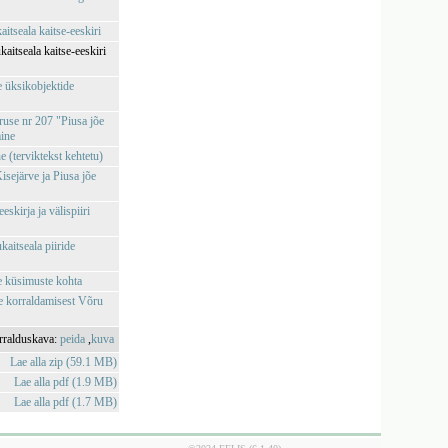
itseala kaitse-eeskiri
aitseala kaitse-eeskiri
e üksikobjektide
ruse nr 207 "Piusa jõe
mine
e (terviktekst kehtetu)
sejärve ja Piusa jõe
skirja ja välispiiri
aitseala piiride
e küsimuste kohta
se korraldamisest Võru
rralduskava:
peida
,
kuva
Lae alla zip (59.1 MB)
Lae alla pdf (1.9 MB)
Lae alla pdf (1.7 MB)