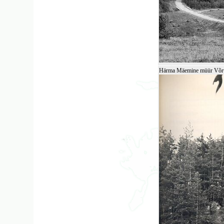
Härma Mäemine müür Võru M