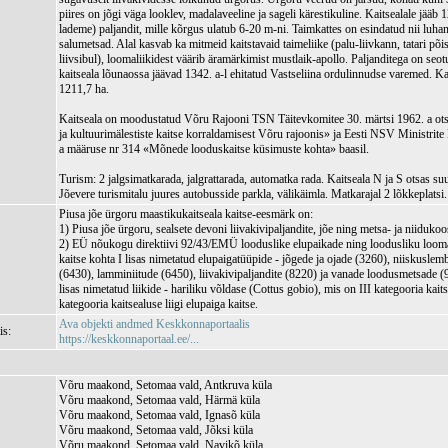
piires on jõgi väga looklev, madalaveeline ja sageli kärestikuline. Kaitsealale jääb 
lademe) paljandit, mille kõrgus ulatub 6-20 m-ni. Taimkattes on esindatud nii luha
salumetsad. Alal kasvab ka mitmeid kaitstavaid taimeliike (palu-liivkann, tatari põi
liivsibul), loomaliikidest väärib äramärkimist mustlaik-apollo. Paljanditega on se
kaitseala lõunaossa jäävad 1342. a-l ehitatud Vastseliina ordulinnudse varemed. Ka
1211,7 ha.
Kaitseala on moodustatud Võru Rajooni TSN Täitevkomitee 30. märtsi 1962. a ot
ja kultuurimälestiste kaitse korraldamisest Võru rajoonis» ja Eesti NSV Ministrit
a määruse nr 314 «Mõnede looduskaitse küsimuste kohta» baasil.
Turism: 2 jalgsimatkarada, jalgrattarada, automatka rada. Kaitseala N ja S otsas su
Jõevere turismitalu juures autobusside parkla, välikäimla. Matkarajal 2 lõkkeplatsi.
Piusa jõe ürgoru maastikukaitseala kaitse-eesmärk on:
1) Piusa jõe ürgoru, sealsete devoni liivakivipaljandite, jõe ning metsa- ja niidukoo
2) EÜ nõukogu direktiivi 92/43/EMÜ looduslike elupaikade ning loodusliku looma
kaitse kohta I lisas nimetatud elupaigatüüpide - jõgede ja ojade (3260), niiskusle
(6430), lamminiitude (6450), liivakivipaljandite (8220) ja vanade loodusmetsade (
lisas nimetatud liikide - hariliku võldase (Cottus gobio), mis on III kategooria kaitse
kategooria kaitsealuse liigi elupaiga kaitse.
Ava objekti andmed Keskkonnaportaalis
is:
https://keskkonnaportaal.ee/...
Võru maakond, Setomaa vald, Antkruva küla
Võru maakond, Setomaa vald, Härmä küla
Võru maakond, Setomaa vald, Ignasõ küla
Võru maakond, Setomaa vald, Jõksi küla
Võru maakond, Setomaa vald, Navikõ küla