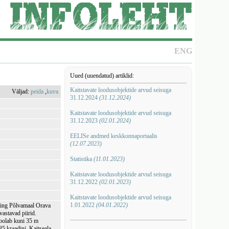
ENG
Uued (uuendatud) artiklid:
Kaitstavate loodusobjektide arvud seisuga
Väljad:
peida
,
kuva
31.12.2024
(31.12.2024)
Kaitstavate loodusobjektide arvud seisuga
31.12.2023
(02.01.2024)
EELISe andmed keskkonnaportaalis
(12.07.2023)
Statistika
(11.01.2023)
Kaitstavate loodusobjektide arvud seisuga
31.12.2022
(02.01.2023)
Kaitstavate loodusobjektide arvud seisuga
1.01.2022
(04.01.2022)
 ning Põlvamaal Orava
 vastavad piirid.
voolab kuni 35 m
35 kraadini. Kaitseala