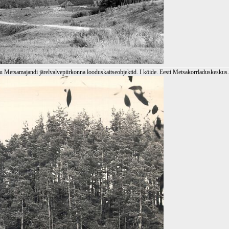
etsamajandi järelvalvepiirkonna looduskaitseobjektid. I köide. Eesti Metsakorrladuskeskus