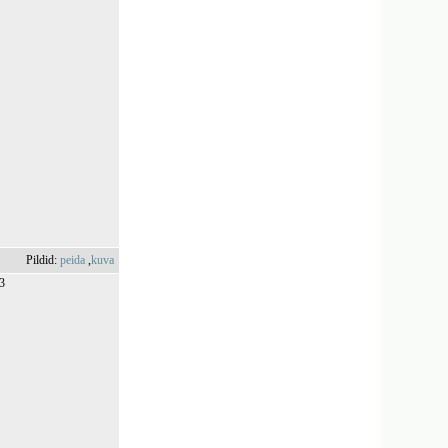
Pildid:
peida
,
kuva
83