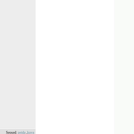
Seosed:
peida
,
kuva