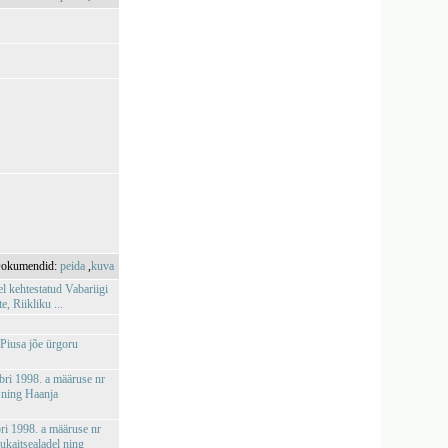
okumendid:
peida
,
kuva
l kehtestatud Vabariigi
 Riikliku ...
 Piusa jõe ürgoru
mbri 1998. a määruse nr
 ning Haanja
bri 1998. a määruse nr
kaitsealadel ning