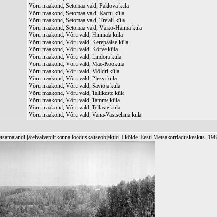
Võru maakond, Setomaa vald, Paklova küla
Võru maakond, Setomaa vald, Raotu küla
Võru maakond, Setomaa vald, Treiali küla
Võru maakond, Setomaa vald, Väiko-Härmä küla
Võru maakond, Võru vald, Hinniala küla
Võru maakond, Võru vald, Kerepäälse küla
Võru maakond, Võru vald, Kõrve küla
Võru maakond, Võru vald, Lindora küla
Võru maakond, Võru vald, Mäe-Kõoküla
Võru maakond, Võru vald, Möldri küla
Võru maakond, Võru vald, Plessi küla
Võru maakond, Võru vald, Savioja küla
Võru maakond, Võru vald, Tallikeste küla
Võru maakond, Võru vald, Tamme küla
Võru maakond, Võru vald, Tellaste küla
Võru maakond, Võru vald, Vana-Vastseliina küla
samajandi järelvalvepiirkonna looduskaitseobjektid. I köide. Eesti Metsakorrladuskeskus. 19