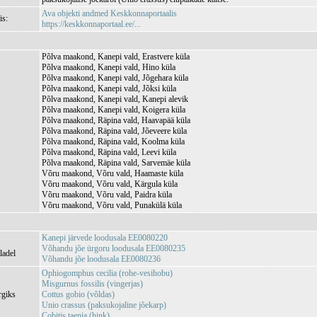
Ava objekti andmed Keskkonnaportaalis
is:
https://keskkonnaportaal.ee/...
Põlva maakond, Kanepi vald, Erastvere küla
Põlva maakond, Kanepi vald, Hino küla
Põlva maakond, Kanepi vald, Jõgehara küla
Põlva maakond, Kanepi vald, Jõksi küla
Põlva maakond, Kanepi vald, Kanepi alevik
Põlva maakond, Kanepi vald, Koigera küla
Põlva maakond, Räpina vald, Haavapää küla
Põlva maakond, Räpina vald, Jõeveere küla
Põlva maakond, Räpina vald, Koolma küla
Põlva maakond, Räpina vald, Leevi küla
Põlva maakond, Räpina vald, Sarvemäe küla
Võru maakond, Võru vald, Haamaste küla
Võru maakond, Võru vald, Kärgula küla
Võru maakond, Võru vald, Paidra küla
Võru maakond, Võru vald, Punakülä küla
Kanepi järvede loodusala EE0080220
Võhandu jõe ürgoru loodusala EE0080235
ladel
Võhandu jõe loodusala EE0080236
Ophiogomphus cecilia (rohe-vesihobu)
Misgurnus fossilis (vingerjas)
rgiks
Cottus gobio (võldas)
Unio crassus (paksukojaline jõekarp)
Cobitis taenia (hink)