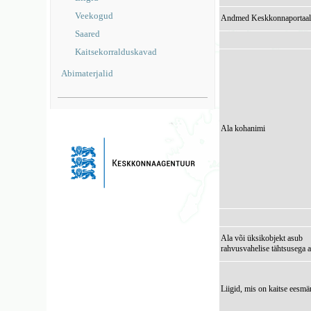
Veekogud
Andmed Keskkonnaportaal
Saared
Kaitsekorralduskavad
Abimaterjalid
Ala kohanimi
Ala või üksikobjekt asub
rahvusvahelise tähtsusega a
Liigid, mis on kaitse eesmä