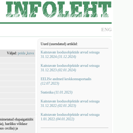
ENG
Uued (uuendatud) artiklid:
Kaitstavate loodusobjektide arvud seisuga
Väljad:
peida
,
kuva
31.12.2024
(31.12.2024)
Kaitstavate loodusobjektide arvud seisuga
31.12.2023
(02.01.2024)
EELISe andmed keskkonnaportaalis
(12.07.2023)
Statistika
(11.01.2023)
Kaitstavate loodusobjektide arvud seisuga
31.12.2022
(02.01.2023)
Kaitstavate loodusobjektide arvud seisuga
1.01.2022
(04.01.2022)
nimetatud elupaigatüübi
ia), hariliku võldase
s cecilia) ja