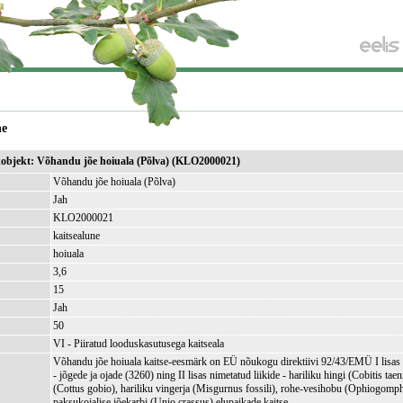
ne
ikobjekt: Võhandu jõe hoiuala (Põlva) (KLO2000021)
Võhandu jõe hoiuala (Põlva)
Jah
KLO2000021
kaitsealune
hoiuala
3,6
)
15
Jah
50
VI - Piiratud looduskasutusega kaitseala
Võhandu jõe hoiuala kaitse-eesmärk on EÜ nõukogu direktiivi 92/43/EMÜ I lisas 
- jõgede ja ojade (3260) ning II lisas nimetatud liikide - hariliku hingi (Cobitis taen
(Cottus gobio), hariliku vingerja (Misgurnus fossili), rohe-vesihobu (Ophiogomphu
paksukojalise jõekarbi (Unio crassus) elupaikade kaitse.