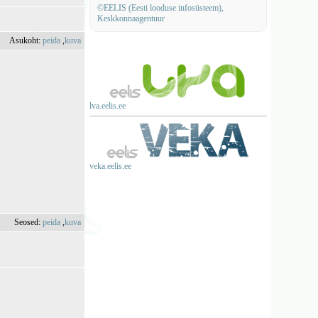
©EELIS (Eesti looduse infosüsteem),
Keskkonnaagentuur
Asukoht:
peida
,
kuva
lva.eelis.ee
veka.eelis.ee
Seosed:
peida
,
kuva