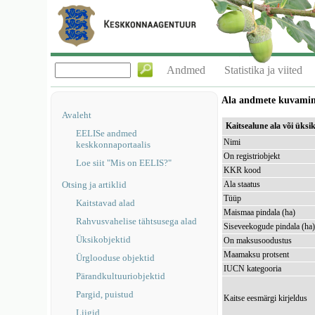
Andmed
Statistika ja viited
Ala andmete kuvami
Avaleht
Kaitsealune ala või üks
EELISe andmed
Nimi
keskkonnaportaalis
On registriobjekt
Loe siit "Mis on EELIS?"
KKR kood
Otsing ja artiklid
Ala staatus
Tüüp
Kaitstavad alad
Maismaa pindala (ha)
Rahvusvahelise tähtsusega alad
Siseveekogude pindala (ha
Üksikobjektid
On maksusoodustus
Maamaksu protsent
Ürglooduse objektid
IUCN kategooria
Pärandkultuuriobjektid
Pargid, puistud
Kaitse eesmärgi kirjeldus
Liigid