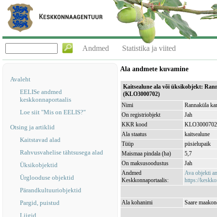
Andmed
Statistika ja viited
Ala andmete kuvamine
Avaleht
Kaitsealune ala või üksikobjekt: Ran
EELISe andmed
(KLO3000702)
keskkonnaportaalis
Nimi
Rannaküla kan
Loe siit "Mis on EELIS?"
On registriobjekt
Jah
KKR kood
KLO3000702
Otsing ja artiklid
Ala staatus
kaitsealune
Kaitstavad alad
Tüüp
püsielupaik
Rahvusvahelise tähtsusega alad
Maismaa pindala (ha)
5,7
On maksusoodustus
Jah
Üksikobjektid
Andmed
Ava objekti 
Ürglooduse objektid
Keskkonnaportaalis:
https://keskko
Pärandkultuuriobjektid
Pargid, puistud
Ala kohanimi
Saare maakond
Liigid