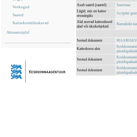
Asub saarel (saartel)
Saaremaa
Veekogud
Liigid, mis on kaitse
Accipiter gent
Saared
eesmärgiks
Alal asuvad kaitsealused
Kaitsekorralduskavad
Rannaküla kan
alad või üksikobjektid
Abimaterjalid
Seotud dokument
MAAMAKSUSE
Keskkonnamini
Kaitsekorra alus
püsielupaikade
Keskkonnamini
Seotud dokument
püsielupaikade
Keskkonnamini
Seotud dokument
püsielupaikade