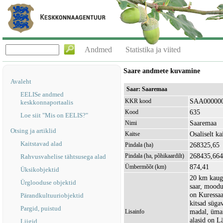
Andmed
Statistika ja viited
Saare andmete kuvamine
Avaleht
Saar: Saaremaa
EELISe andmed
SAA00000
KKR kood
keskkonnaportaalis
635
Kood
Loe siit "Mis on EELIS?"
Saaremaa
Nimi
Otsing ja artiklid
Osaliselt kai
Kaitse
Kaitstavad alad
268325,65
Pindala (ha)
268435,664
Pindala (ha, põhikaardilt)
Rahvusvahelise tähtsusega alad
874,41
Ümbermõõt (km)
Üksikobjektid
20 km kaugu
Ürglooduse objektid
saar, moodu
on Kuressaa
Pärandkultuuriobjektid
kitsad süga
Pargid, puistud
madal, ümar
Lisainfo
alasid on L
Liigid