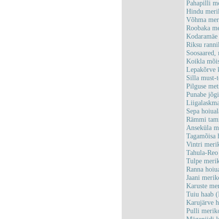
Pahapilli 
Hindu meri
Võhma meri
Roobaka me
Kodaramäe 
Riksu rann
Soosaared,
Koikla mõi
Lepakõrve 
Silla must
Pilguse me
Punabe jõg
Liigalaskm
Sepa hoiua
Rämmi tam
Anseküla m
Tagamõisa 
Vintri mer
Tahula-Reo
Tulpe meri
Ranna hoiu
Jaani meri
Karuste me
Tuiu haab
Karujärve 
Pulli meri