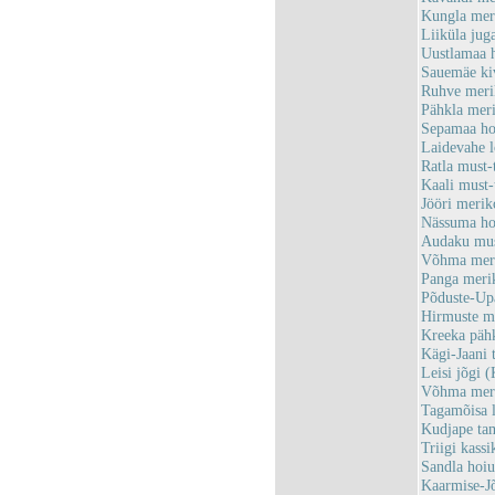
Kungla mer
Liiküla ju
Uustlamaa 
Sauemäe ki
Ruhve meri
Pähkla mer
Sepamaa ho
Laidevahe 
Ratla must
Kaali must
Jööri meri
Nässuma ho
Audaku mus
Võhma meri
Panga meri
Põduste-Up
Hirmuste m
Kreeka päh
Kägi-Jaani
Leisi jõgi
Võhma meri
Tagamõisa 
Kudjape t
Triigi kas
Sandla hoi
Kaarmise-J