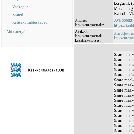
kõrgustik (
Veekogud
Madallaiuga
Kaardil: VI
Saared
Ava objekt
Andmed
Kaitsekorralduskavad
Keskkonnaportaalis:
https://kesk
Abimaterjalid
Asukoht
Ava objekti a
Keskkonnaportaali
keskkonnaporta
kaardirakenduses:
Saare maak
Saare maak
Saare maak
Saare maak
Saare maako
Saare maak
Saare maak
Saare maako
Saare maak
Saare maako
Saare maak
Saare maako
Saare maak
Saare maako
Saare maako
Saare maak