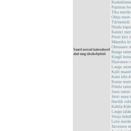
Kesknõmme 
Pajumaa ho
Tika merik
Ohtja must
Türiseniid
Hindu käpa
Kaimri mer
Pireti kivi
Männiku ki
Ohessaare 
Saarel asuvad kaitsealused
Raugu tam
alad ning üksikobjektid
Kingli hoi
Haavassoo 
Laugu asta
Kalli maas
Kasti leht-
Kuuse must
Pidula ta
Sassi tam
Jööri must
Harilik ro
Kahtla-Küb
Laugu jala
Söoja män
Leisi meri
Järvessoo 