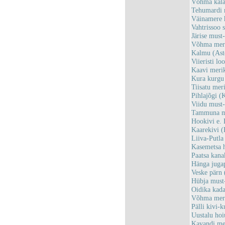
Võhma kala
Tehumardi
Väinamere 
Vahtrissoo
Järise mus
Võhma meri
Kalmu (Ast
Viieristi l
Kaavi meri
Kura kurgu
Tiisatu me
Pihlajõgi 
Viidu must
Tammuna me
Hookivi e.
Kaarekivi 
Liiva-Putl
Kasemetsa 
Paatsa kan
Hänga juga
Veske pärn
Hübja must
Oidika kad
Võhma meri
Pälli kivi-
Uustalu ho
Kavandi me