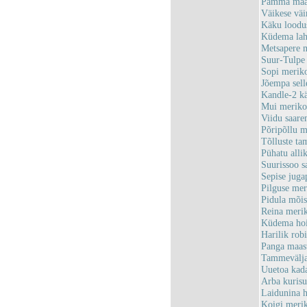
Pamma maas
Väikese vä
Käku loodu
Küdema lah
Metsapere 
Suur-Tulpe
Sopi merik
Jõempa sel
Kandle-2 k
Mui meriko
Viidu saar
Põripõllu 
Tõlluste t
Pühatu all
Suurissoo 
Sepise jug
Pilguse me
Pidula mõi
Reina meri
Küdema ho
Harilik ro
Panga maas
Tammevälj
Uuetoa kad
Arba kuris
Laidunina 
Koigi meri