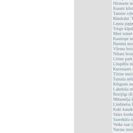
Hirmuste m
Kuumi kõre
Tamme rohe
Rändrahn "
Lepna pap
Torgu käpa
Must mänd
Kaunispe m
Rumma must
Võrsna hoi
Nihatu hoi
Lööne par
Lõupõllu m
Kuressaare
Tõrise mer
Tumala mõi
Kõiguste m
Laheküla m
Ristijõgi 
Mätasselja 
Lindmetsa 
Koki kanak
Sääre lood
Saareküla 
Veske saar
Nurme meri