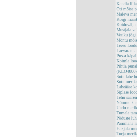
Kandla lil
Oti mõisa 
Maleva mer
Koigi maas
Koiduvälja
Mustjala v
Vesiku jõg
Mõntu mõi
Teesu lood
Laevaranna
Pussa käpa
Koimla loo
Pihtla puna
(KLO40007
Sutu lahe 
Sutu merik
Laheääre ko
Siplase lo
Tehu saare
Nõmme kar
Undu merik
Tumala ta
Põduste lu
Pammana me
Hakjala mu
Turja meri