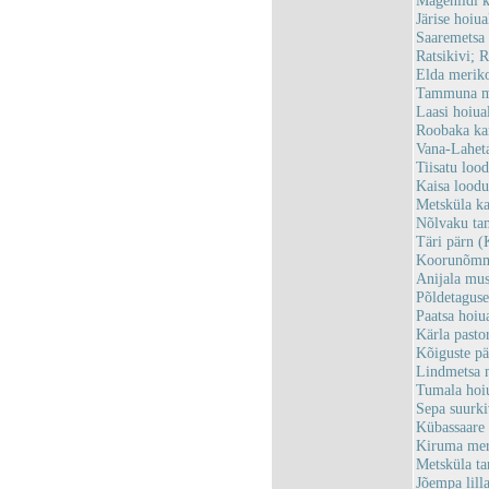
Mägeniidi 
Järise hoi
Saaremetsa
Ratsikivi; 
Elda merik
Tammuna me
Laasi hoiu
Roobaka ka
Vana-Lahet
Tiisatu loo
Kaisa lood
Metsküla k
Nõlvaku t
Täri pärn 
Koorunõmm
Anijala mu
Põldetagu
Paatsa hoi
Kärla past
Kõiguste p
Lindmetsa 
Tumala hoi
Sepa suurki
Kübassaare
Kiruma mer
Metsküla t
Jõempa lil