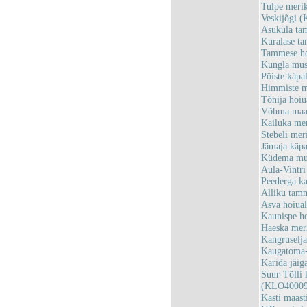
Tulpe meri
Veskijõgi 
Asuküla t
Kuralase 
Tammese h
Kungla mus
Pöiste käpa
Himmiste m
Tõnija hoi
Võhma maas
Kailuka me
Stebeli me
Jämaja käp
Küdema mus
Aula-Vintr
Peederga k
Alliku ta
Asva hoiua
Kaunispe h
Haeska mer
Kangruselj
Kaugatoma
Karida jäi
Suur-Tõlli 
(KLO40009
Kasti maas