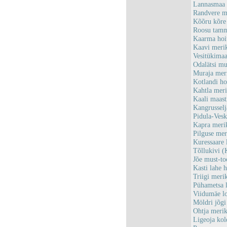
Lannasmaa 
Randvere m
Kõõru kõre
Roosu tam
Kaarma ho
Kaavi meri
Vesitükima
Odalätsi m
Muraja mer
Kotlandi h
Kahtla mer
Kaali maas
Kangrussel
Pidula-Ves
Kapra meri
Pilguse me
Kuressaare
Tõllukivi 
Jõe must-t
Kasti lahe
Triigi mer
Pühametsa 
Viidumäe l
Möldri jõg
Ohtja meri
Ligeoja kol