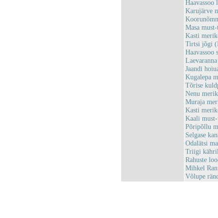
Haavassoo 
Karujärve 
Koorunõmme
Masa must-
Kasti meri
Tirtsi jõg
Haavassoo 
Laevaranna
Jaandi hoi
Kugalepa m
Tõrise kuld
Nenu merik
Muraja mer
Kasti meri
Kaali must
Põripõllu 
Selgase ka
Odalätsi m
Triigi käh
Rahuste lo
Mihkel Ran
Võlupe rän