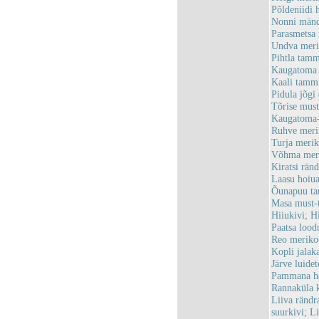
Põldeniidi
Nonni män
Parasmetsa
Undva meri
Pihtla ta
Kaugatoma 
Kaali tam
Pidula jõg
Tõrise mus
Kaugatoma-
Ruhve meri
Turja meri
Võhma meri
Kiratsi rän
Laasu hoiu
Õunapuu t
Masa must-
Hiiukivi; 
Paatsa loo
Reo meriko
Kopli jala
Järve luide
Pammana h
Rannaküla 
Liiva ränd
suurkivi; L