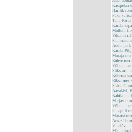
Jaani hoiu
Kasspeksa 
Harilik ro
Paka kuris
Tehu-Pärdi
Karala käp
Mullutu-Lo
Vilsandi r
Pammana me
Audla par
Karala-Pil
Muraja mer
Ruhve meri
Võhma meri
Siiksaare 
Küdema kar
Riksu meri
Säärenõmme
Aavakivi; 
Kahtla mer
Marjasoo m
Võhma meri
Pahapilli 
Muratsi me
Anseküla m
Vanalõve h
Mäe hoiua