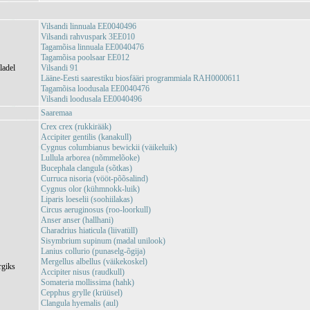
Vilsandi linnuala EE0040496
Vilsandi rahvuspark 3EE010
Tagamõisa linnuala EE0040476
Tagamõisa poolsaar EE012
ladel
Vilsandi 91
Lääne-Eesti saarestiku biosfääri programmiala RAH0000611
Tagamõisa loodusala EE0040476
Vilsandi loodusala EE0040496
Saaremaa
Crex crex (rukkirääk)
Accipiter gentilis (kanakull)
Cygnus columbianus bewickii (väikeluik)
Lullula arborea (nõmmelõoke)
Bucephala clangula (sõtkas)
Curruca nisoria (vööt-põõsalind)
Cygnus olor (kühmnokk-luik)
Liparis loeselii (soohiilakas)
Circus aeruginosus (roo-loorkull)
Anser anser (hallhani)
Charadrius hiaticula (liivatüll)
Sisymbrium supinum (madal unilook)
Lanius collurio (punaselg-õgija)
Mergellus albellus (väikekoskel)
rgiks
Accipiter nisus (raudkull)
Somateria mollissima (hahk)
Cepphus grylle (krüüsel)
Clangula hyemalis (aul)