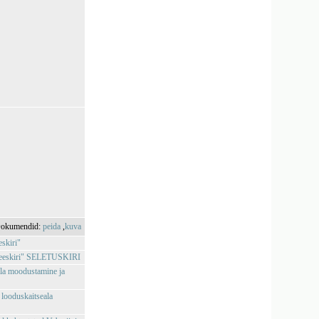
okumendid:
peida
,
kuva
eskiri"
tse-eeskiri" SELETUSKIRI
ala moodustamine ja
 looduskaitseala