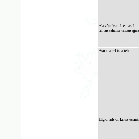
Ala või üksikobjekt asub
rahvusvahelise tähtsusega a
Asub saarel (saartel)
Liigid, mis on kaitse eesmä