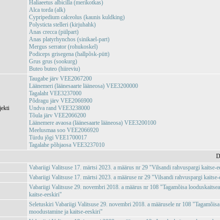
Haliaeetus albicilla (merikotkas)
Alca torda (alk)
Cypripedium calceolus (kaunis kuldking)
Polysticta stelleri (kirjuhahk)
Anas crecca (piilpart)
Anas platyrhynchos (sinikael-part)
Mergus serrator (rohukoskel)
Podiceps grisegena (hallpõsk-pütt)
Grus grus (sookurg)
Buteo buteo (hiireviu)
Taugabe järv VEE2067200
Läänemeri (läänesaarte lääneosa) VEE3200000
Tagalaht VEE3237000
Põdragu järv VEE2066900
jekti
Undva rand VEE3238000
Tõula järv VEE2066200
Läänemere avaosa (läänesaarte lääneosa) VEE3200100
Meelusmaa soo VEE2066920
Türdu jõgi VEE1700017
Tagalahe põhjaosa VEE3237010
D
Vabariigi Valitsuse 17. märtsi 2023. a määrus nr 29 "Vilsandi rahvuspargi kaitse-e
Vabariigi Valitsuse 17. märtsi 2023. a määruse nr 29 "Vilsandi rahvuspargi kai
Vabariigi Valitsuse 29. novembri 2018. a määrus nr 108 "Tagamõisa looduskaitse
kaitse-eeskiri"
Seletuskiri Vabariigi Valitsuse 29. novembri 2018. a määrusele nr 108 "Tagamõisa
moodustamine ja kaitse-eeskiri"