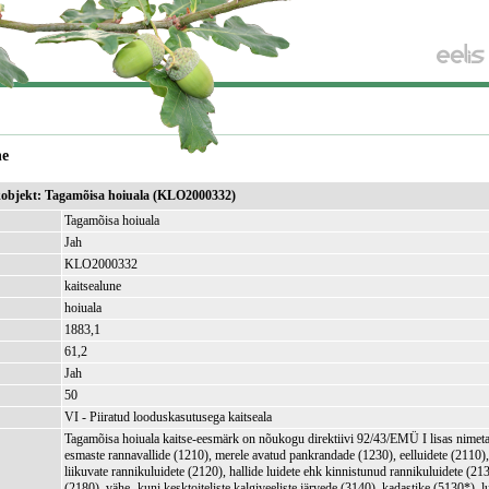
ne
ikobjekt: Tagamõisa hoiuala (KLO2000332)
Tagamõisa hoiuala
Jah
KLO2000332
kaitsealune
hoiuala
1883,1
)
61,2
Jah
50
VI - Piiratud looduskasutusega kaitseala
Tagamõisa hoiuala kaitse-eesmärk on nõukogu direktiivi 92/43/EMÜ I lisas nimeta
esmaste rannavallide (1210), merele avatud pankrandade (1230), eelluidete (2110),
liikuvate rannikuluidete (2120), hallide luidete ehk kinnistunud rannikuluidete (21
(2180), vähe- kuni kesktoiteliste kalgiveeliste järvede (3140), kadastike (5130*), l