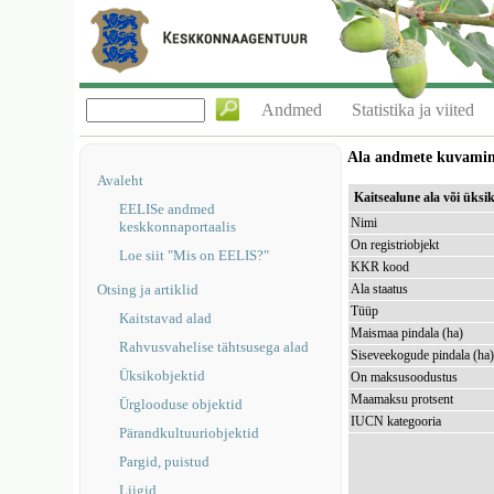
Andmed
Statistika ja viited
Ala andmete kuvami
Avaleht
Kaitsealune ala või üks
EELISe andmed
Nimi
keskkonnaportaalis
On registriobjekt
Loe siit "Mis on EELIS?"
KKR kood
Otsing ja artiklid
Ala staatus
Tüüp
Kaitstavad alad
Maismaa pindala (ha)
Rahvusvahelise tähtsusega alad
Siseveekogude pindala (ha
Üksikobjektid
On maksusoodustus
Maamaksu protsent
Ürglooduse objektid
IUCN kategooria
Pärandkultuuriobjektid
Pargid, puistud
Liigid