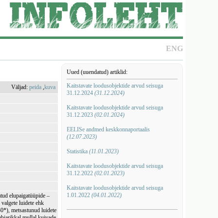
ENG
Uued (uuendatud) artiklid:
Kaitstavate loodusobjektide arvud seisuga
Väljad:
peida
,
kuva
31.12.2024
(31.12.2024)
Kaitstavate loodusobjektide arvud seisuga
31.12.2023
(02.01.2024)
EELISe andmed keskkonnaportaalis
(12.07.2023)
Statistika
(11.01.2023)
Kaitstavate loodusobjektide arvud seisuga
31.12.2022
(02.01.2023)
Kaitstavate loodusobjektide arvud seisuga
1.01.2022
(04.01.2022)
tud elupaigatüüpide –
 valgete luidete ehk
30*), metsastunud luidete
ubjarikkal mullal kuivade