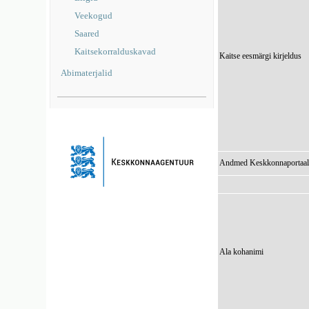
Veekogud
Saared
Kaitsekorralduskavad
Kaitse eesmärgi kirjeldus
Abimaterjalid
Andmed Keskkonnaportaal
Ala kohanimi