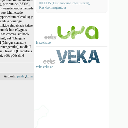
©EELIS (Eesti looduse infosüsteem),
), puisniitude (6530*),
Keskkonnaagentuur
0), vanade loodusmetsade
a soo-lehtmetsade
(Cypripedium calceolus) ja
mendi ja nõukogu
liikide elupaikade kaitse.
ühmnokk-luik (Cygnus
nas crecca), sinikael-
eri), aul (Clangula
l (Mergus serrator),
lva.eelis.ee
iter gentilis), raudkull
s), liivatüll (Charadrius
a), vööt-põõsalind
veka.eelis.ee
Asukoht:
peida
,
kuva