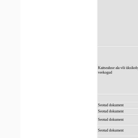
Kaitsealuse ala või üksikob
veekogud
Seotud dokument
Seotud dokument
Seotud dokument
Seotud dokument