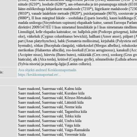
niitude (6210*), loodude (6280*), aas-rebasesaba ja ürt-punanupuga niitude (6510
lääne-mõõkrohuga lubjarikaste madalsoode (7210*), liigirikaste madalsoode (723
(9010*), vanade laialehiste metsade (9020*), puiskarjamaade (9070), soostuvate j
(9080*), II lisas märgitud liikide – soohiilaka (Liparis loeselii), kauni kuldkinga 
madala unilooga (Sisymbrium supinum) elupaikade kaitse, samuti Euroopa Parla
direktiivi 2009/147/EÜ I lisas nimetatud linnuliikide ja I lisas nimetamata rändlinnu
Linnuliigid, kelle elupaiku kaitstakse, on: hallpõsk-pütt (Podiceps grisegena), k
olor), väikeluik (Cygnus columbianus bewickii), hallhani (Anser anser), piilpart (A
part (Anas platyrhynchos), hahk (Somateria mollissima), kirjuhahk (Polysticta stell
hyemalis), sõtkas (Bucephala clangula), väikekoskel (Mergus albellus), rohukoske
merikotkas (Haliaeetus albicilla), roo-loorkull (Circus aeruginosus), kanakull (Accip
(Accipiter nisus), hiireviu (Buteo buteo), rukkirääk (Crex crex), sookurg (Grus gru
hiaticula), alk (Alca torda), krüüsel (Cepphus grylle), nõmmelõoke (Lullula arbore
(Sylvia nisoria) ja punaselg-õgija (Lanius collurio).
Ava objekti andmed Keskkonnaportaalis
is:
https://keskkonnaportaal.ee/...
Saare maakond, Saaremaa vald, Kalmu küla
Saare maakond, Saaremaa vald, Kuralase küla
Saare maakond, Saaremaa vald, Kõruse-Metsaküla
Saare maakond, Saaremaa vald, Lätiniidi küla
Saare maakond, Saaremaa vald, Neeme küla
Saare maakond, Saaremaa vald, Tagamõisa küla
Saare maakond, Saaremaa vald, Tohku küla
Saare maakond, Saaremaa vald, Undva küla
Saare maakond, Saaremaa vald, Vaigu küla
Saare maakond, Saaremaa vald, Vaigu-Rannaküla
Saare maakond, Saaremaa vald, Veeremäe küla