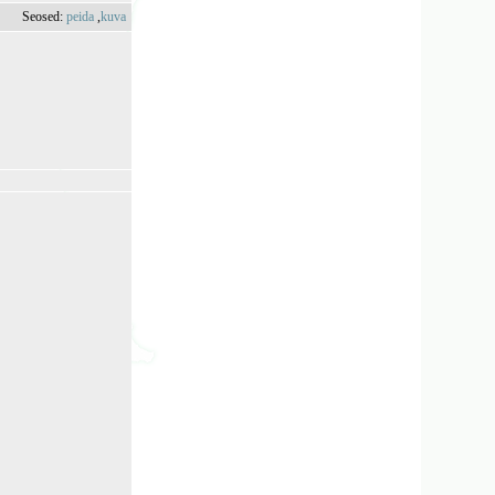
Seosed:
peida
,
kuva