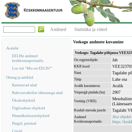
Andmed
Statistika ja viited
Veekogu andmete kuvamine
Avaleht
Veekogu: Tagalahe põhjaosa VEE323
EELISe andmed
Jah
On registriobjekt
keskkonnaportaalis
VEE32370
KKR kood
Loe siit "Mis on EELIS?"
Tagalahe põ
Nimi
Otsing ja artiklid
Lahe osa
Tüüp
Kaitstavad alad
Avalik
Avalik kasutatavus
2907
Veepeegli pindala (ha)
Rahvusvahelise tähtsusega alad
Mesohaliinn
Üksikobjektid
Veetüüp (VRD)
(Läänesaart
Ürglooduse objektid
Tagalaht 
Kuulub mereala juurde
Pärandkultuuriobjektid
Ava objekt
Andmed
Keskkonnaportaalis:
https://kesk
Pargid, puistud
Liigid