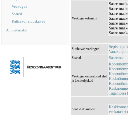
Saare maako
Veekogud
Saare maak
Saare maako
Saared
Saare maak
Veekogu kohanimi
Kaitsekorralduskavad
Saare maak
Saare maak
Abimaterjalid
Saare maak
Sepise oja
Suubuvad veekogud
Vanakubja 
Saaremaa
Saared
Koorunõmm
Koorunõmm
Koorunõmm
Veekogu kaitsealused alad
Kesknõmme 
ja üksikobjektid
Koorunõmme
Kesknõmme
Tagamõisa 
Keskkonnami
Seotud dokument
veekatastri