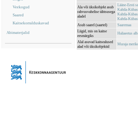
Lääne-Eesti s
Veekogud
Ala või üksikobjekt asub
Kahtla-Kübas
rahvusvahelise tähtsusega
Kahtla-Kübas
Saared
aladel
Kahtla-Kübas
Kaitsekorralduskavad
Asub saarel (saartel)
Saaremaa
Liigid, mis on kaitse
Abimaterjalid
Haliaeetus alb
eesmärgiks
Alal asuvad kaitsealused
Muraja merik
alad või üksikobjektid