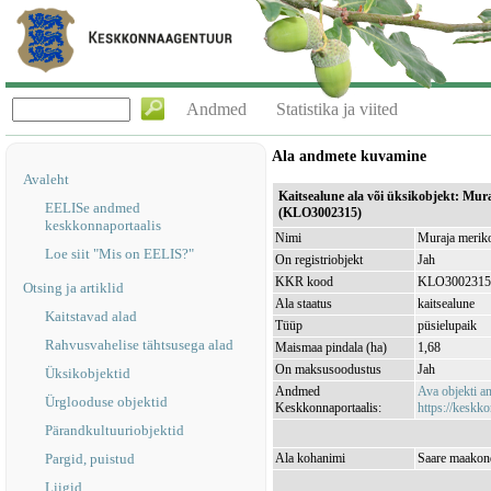
Andmed
Statistika ja viited
Ala andmete kuvamine
Avaleht
Kaitsealune ala või üksikobjekt: Mur
EELISe andmed
(KLO3002315)
keskkonnaportaalis
Nimi
Muraja meriko
Loe siit "Mis on EELIS?"
On registriobjekt
Jah
KKR kood
KLO3002315
Otsing ja artiklid
Ala staatus
kaitsealune
Kaitstavad alad
Tüüp
püsielupaik
Rahvusvahelise tähtsusega alad
Maismaa pindala (ha)
1,68
On maksusoodustus
Jah
Üksikobjektid
Andmed
Ava objekti 
Ürglooduse objektid
Keskkonnaportaalis:
https://keskko
Pärandkultuuriobjektid
Pargid, puistud
Ala kohanimi
Saare maakond
Liigid