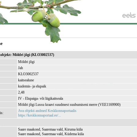
ne
ikobjekt: Möldri jõgi (KLO3002537)
Möldri jõgi
Jah
KLO3002537
kaitsealune
kudemis- ja elupaik
)
2,48
IV - Elupaiga- või liigikaitseala
Möldri jõgi Lussu kraavi suudmest suubumiseni merre (VEE1169900)
Ava objekti andmed Keskkonnaportaalis
is:
https://keskkonnaportaal.ee/...
Saare maakond, Saaremaa vald, Kiruma küla
Saare maakond, Saaremaa vald, Küdema küla