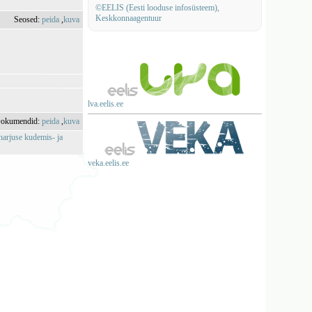
©EELIS (Eesti looduse infosüsteem),
Keskkonnaagentuur
Seosed:
peida
,
kuva
lva.eelis.ee
okumendid:
peida
,
kuva
 harjuse kudemis- ja
veka.eelis.ee