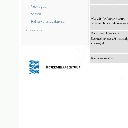
Veekogud
Saared
Ala või üksikobjekt asub
Kaitsekorralduskavad
rahvusvahelise tähtsusega a
Abimaterjalid
Asub saarel (saartel)
Kaitsealuse ala või üksikob
veekogud
Kaitsekorra alus