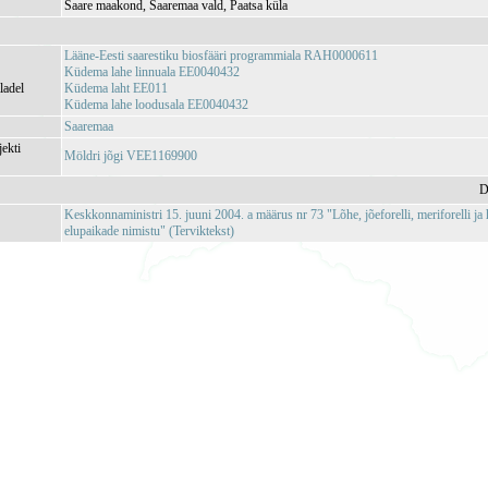
Saare maakond, Saaremaa vald, Paatsa küla
Lääne-Eesti saarestiku biosfääri programmiala RAH0000611
Küdema lahe linnuala EE0040432
ladel
Küdema laht EE011
Küdema lahe loodusala EE0040432
Saaremaa
jekti
Möldri jõgi VEE1169900
D
Keskkonnaministri 15. juuni 2004. a määrus nr 73 "Lõhe, jõeforelli, meriforelli ja
elupaikade nimistu" (Terviktekst)