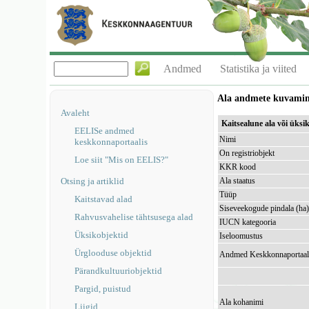
Andmed
Statistika ja viited
Ala andmete kuvami
Avaleht
Kaitsealune ala või üks
EELISe andmed
Nimi
keskkonnaportaalis
On registriobjekt
Loe siit "Mis on EELIS?"
KKR kood
Otsing ja artiklid
Ala staatus
Tüüp
Kaitstavad alad
Siseveekogude pindala (ha
Rahvusvahelise tähtsusega alad
IUCN kategooria
Üksikobjektid
Iseloomustus
Ürglooduse objektid
Andmed Keskkonnaportaal
Pärandkultuuriobjektid
Pargid, puistud
Ala kohanimi
Liigid