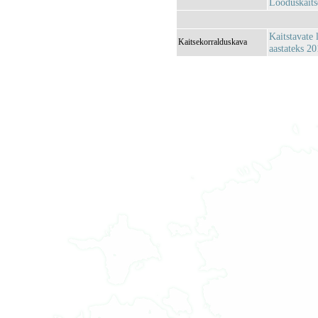
Looduskaits
Kaitstavate 
Kaitsekorralduskava
aastateks 2