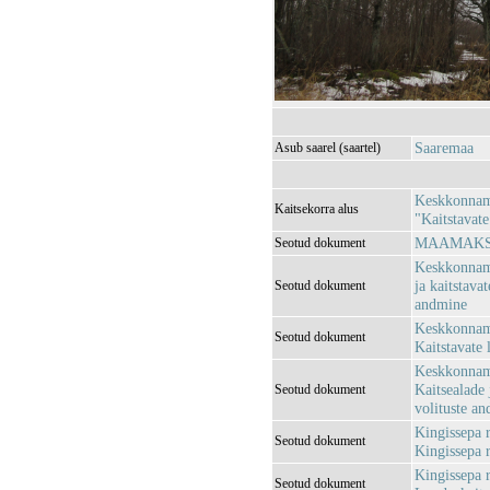
Saaremaa
Asub saarel (saartel)
Keskkonnami
Kaitsekorra alus
"Kaitstavate
MAAMAKSUS
Seotud dokument
Keskkonnami
ja kaitstava
Seotud dokument
andmine
Keskkonnami
Seotud dokument
Kaitstavate 
Keskkonnami
Kaitsealade 
Seotud dokument
volituste an
Kingissepa 
Seotud dokument
Kingissepa 
Kingissepa 
Seotud dokument