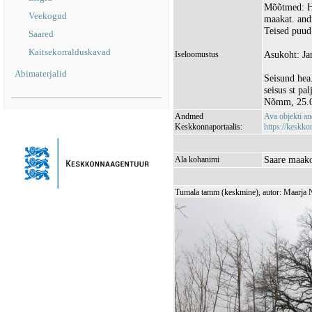
Mõõtmed: He
Veekogud
maakat. and
Teised puud
Saared
Kaitsekorralduskavad
Asukoht: Jan
Iseloomustus
Abimaterjalid
Seisund hea
seisus st pa
Nõmm, 25.0
Andmed
Ava objekti a
Keskkonnaportaalis:
https://keskkon
Saare maako
Ala kohanimi
Tumala tamm (keskmine), autor: Maarja