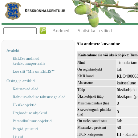
Andmed
Statistika ja viited
Ala andmete kuvamine
Avaleht
Kaitsealune ala või üksikobjekt: Tu
EELISe andmed
Tumala tam
Nimi
keskkonnaportaalis
Jah
On registriobjekt
Loe siit "Mis on EELIS?"
KLO40006
KKR kood
Otsing ja artiklid
kaitsealune
Ala staatus
Kaitstavad alad
üksikobjekt
Tüüp
üksikpuu (p
Üksikobjekti tüüp
Rahvusvahelise tähtsusega alad
0
Maismaa pindala (ha)
Üksikobjektid
Siseveekogude pindala
0
Ürglooduse objektid
(ha)
Jah
Pärandkultuuriobjektid
On maksusoodustus
50
Maamaksu protsent
Pargid, puistud
III - Kaitst
IUCN kategooria
Liigid