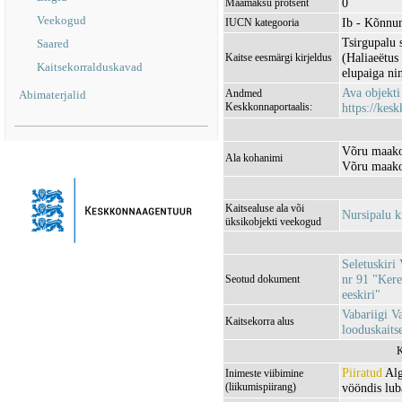
0
Maamaksu protsent
Veekogud
Ib - Kõnnu
IUCN kategooria
Tsirgupalu 
Saared
(Haliaeëtus 
Kaitse eesmärgi kirjeldus
Kaitsekorralduskavad
elupaiga ni
Ava objekt
Andmed
Abimaterjalid
Keskkonnaportaalis:
https://kesk
Võru maako
Ala kohanimi
Võru maako
Kaitsealuse ala või
Nursipalu 
üksikobjekti veekogud
Seletuskiri
nr 91 "Kere
Seotud dokument
eeskiri"
Vabariigi V
Kaitsekorra alus
looduskaits
K
Piiratud
Alg
Inimeste viibimine
(liikumispiirang)
vööndis lub