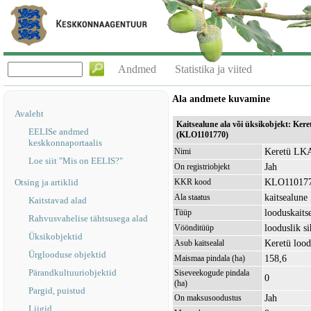
Andmed
Statistika ja viited
Ala andmete kuvamine
Avaleht
Kaitsealune ala või üksikobjekt: Ker
EELISe andmed
(KLO1101770)
keskkonnaportaalis
Keretü LKA
Nimi
Loe siit "Mis on EELIS?"
Jah
On registriobjekt
KLO11017
Otsing ja artiklid
KKR kood
kaitsealune
Ala staatus
Kaitstavad alad
looduskaits
Tüüp
Rahvusvahelise tähtsusega alad
looduslik s
Vöönditüüp
Üksikobjektid
Keretü loo
Asub kaitsealal
Ürglooduse objektid
158,6
Maismaa pindala (ha)
Pärandkultuuriobjektid
Siseveekogude pindala
0
(ha)
Pargid, puistud
Jah
On maksusoodustus
Liigid