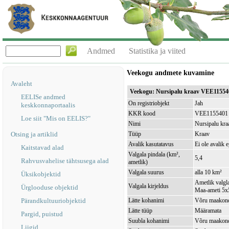
Andmed
Statistika ja viited
Veekogu andmete kuvamine
Avaleht
Veekogu: Nursipalu kraav VEE11554
EELISe andmed
On registriobjekt
Jah
keskkonnaportaalis
KKR kood
VEE1155401
Loe siit "Mis on EELIS?"
Nimi
Nursipalu kra
Otsing ja artiklid
Tüüp
Kraav
Avalik kasutatavus
Ei ole avalik 
Kaitstavad alad
Valgala pindala (km²,
5,4
Rahvusvahelise tähtsusega alad
ametlik)
Valgala suurus
alla 10 km²
Üksikobjektid
Ametlik valgla
Valgala kirjeldus
Ürglooduse objektid
Maa-ameti 5x5
Pärandkultuuriobjektid
Lätte kohanimi
Võru maakond,
Lätte tüüp
Määramata
Pargid, puistud
Suubla kohanimi
Võru maakond
Liigid