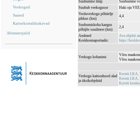
Suubumise tüüp
Suubumine vo
Veekogud
Suubub veekogusse
Haki oja VE
Vooluveekogu põhitelje
Saared
4,4
pikkus (km)
Kaitsekorralduskavad
Suubumiskoha kaugus
2,4
põhijõe suudmest (km)
Abimaterjalid
Andmed
Ava objekti 
Keskkonnaportaalis:
https://keskko
Võru maakond,
Veekogu kohanimi
Võru maakond
Keretü LKA, 
Veekogu kaitsealused alad
Keretü LKA, 
ja üksikobjektid
Keretü loodu